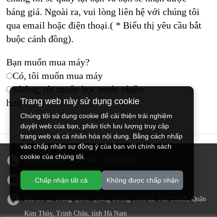
bảng giá. Ngoài ra, vui lòng liên hệ với chúng tôi
qua email hoặc điện thoại.( * Biểu thị yêu cầu bắt
buộc cánh đồng).
Bạn muốn mua máy?
Có, tôi muốn mua máy
Không, tôi muốn học trước nhiều
Trang web này sử dụng cookie
hơn
Chúng tôi sử dụng cookie để cải thiện trải nghiệm
duyệt web của bạn, phân tích lưu lượng truy cập
trang web và cá nhân hóa nội dung. Bằng cách nhấp
vào chấp nhận sự đồng ý của bạn với chính sách
cookie của chúng tôi.
WhatsApp/điện thoại:
+86 13526615783
E-mail:
sales@doingmachinery.com
Chấp nhận tất cả
Không được chấp nhận
Địa chỉ tại Trung Quốc: Quảng trường Thời đại Tấn Thành, Quận
Kim Thủy, Trịnh Châu, tỉnh Hà Nam