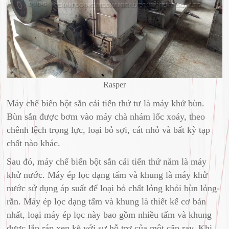
Rasper
Máy chế biến bột sắn cải tiến thứ tư là máy khử bùn.
Bùn sắn được bơm vào máy chà nhám lốc xoáy, theo
chênh lệch trọng lực, loại bỏ sợi, cát nhỏ và bất kỳ tạp
chất nào khác.
Sau đó, máy chế biến bột sắn cải tiến thứ năm là máy
khử nước. Máy ép lọc dạng tấm và khung là máy khử
nước sử dụng áp suất để loại bỏ chất lỏng khỏi bùn lỏng-
rắn. Máy ép lọc dạng tấm và khung là thiết kế cơ bản
nhất, loại máy ép lọc này bao gồm nhiều tấm và khung
được lắp ráp xen kẽ với sự hỗ trợ của một cặp ray. Khi