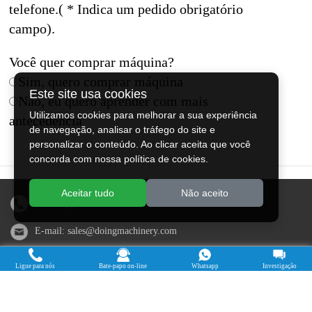
telefone.( * Indica um pedido obrigatório
campo).
Você quer comprar máquina?
Sim, quero comprar máquina
Este site usa cookies
Não, eu quero aprender com mais
Utilizamos cookies para melhorar a sua experiência
antecedência
de navegação, analisar o tráfego do site e
personalizar o conteúdo. Ao clicar aceita que você
concorda com nossa política de cookies.
Aceitar tudo
Não aceito
WhatsApp/telefone:
+86 13526615783
E-mail:
sales@doingmachinery.com
Endereço na China: Jincheng Times Square, distrito de Jinshui,
Ligue para nós
Bate-papo on-line
Whatsapp
Investigação
Zhengzhou, província de Henan
Endereço na Nigéria: Estado de Ogun, Nigéria