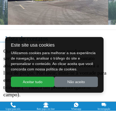
Lista de contatos
Este site usa cookies
Quer saber mais sobre nossos produtos ou
Utilizamos cookies para melhorar a sua experiência
serviços? Preencha o formulário de contato
de navegação, analisar o tráfego do site e
personalizar o conteúdo. Ao clicar aceita que você
abaixo e retornaremos você e você receberá a
concorda com nossa política de cookies.
lista de preços. Por favor, sinta-se à vontade para
entrar em contato conosco por e-mail ou
Aceitar tudo
Não aceito
telefone.( * Indica um pedido obrigatório
campo).
Você quer comprar máquina?
Ligue para nós
Bate-papo on-line
Whatsapp
Investigação
Sim, quero comprar máquina