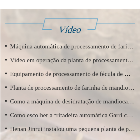
Vídeo
•
Máquina automática de processamento de farinha de mandioca e vídeo do processo de produção de farinha de mandioca
•
Vídeo em operação da planta de processamento de fécula de mandioca
•
Equipamento de processamento de fécula de mandioca na Indonésia executando vídeo
•
Planta de processamento de farinha de mandioca 5TPD na Guiana — Comissionamento e teste
•
Como a máquina de desidratação de mandioca certa aumenta seu rendimento e lucro?
•
Como escolher a fritadeira automática Garri certa para o seu negócio de processamento Garri?
•
Henan Jinrui instalou uma pequena planta de processamento de amido de mandioca para o estado de Oyo, Nigéria