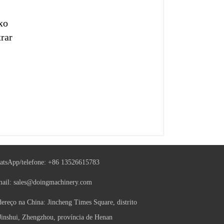
xo
trar
tsApp/telefone:
+86 13526615783
mail:
sales@doingmachinery.com
ereço na China: Jincheng Times Square, distrito
Jinshui, Zhengzhou, província de Henan