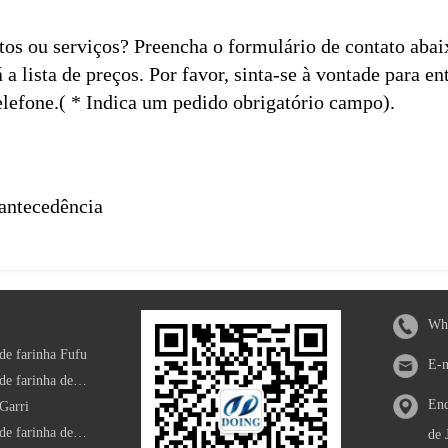
tos ou serviços? Preencha o formulário de contato abai
a lista de preços. Por favor, sinta-se à vontade para en
elefone.( * Indica um pedido obrigatório campo).
antecedência
Wha
de farinha Fufu
E-
Máquina de processamento de farinha de mandioca modificada
End
Garri
Máquina de processamento de farinha de mandioca
de 