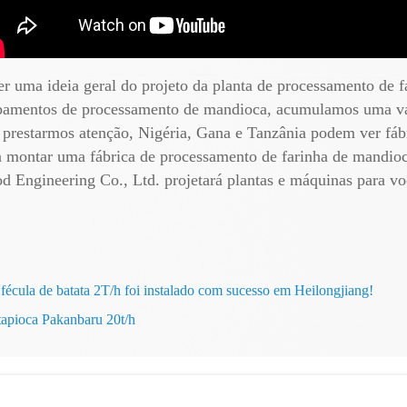
ter uma ideia geral do projeto da planta de processamento de
ipamentos de processamento de mandioca, acumulamos uma vast
prestarmos atenção, Nigéria, Gana e Tanzânia podem ver fáb
 montar uma fábrica de processamento de farinha de mandioc
d Engineering Co., Ltd. projetará plantas e máquinas para v
 fécula de batata 2T/h foi instalado com sucesso em Heilongjiang!
tapioca Pakanbaru 20t/h