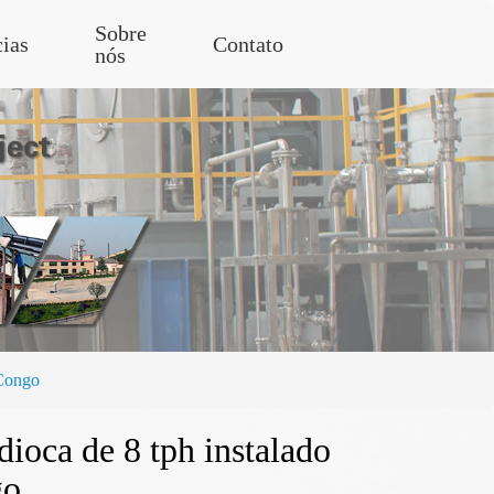
Sobre
cias
Contato
nós
 Congo
ioca de 8 tph instalado
go