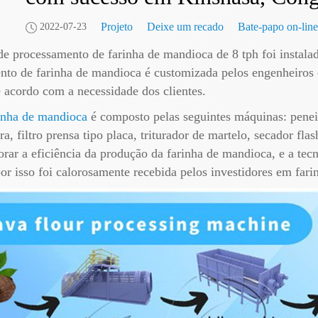
Projeto
Deixe um recado
Bate-papo on-line
2022-07-23
 de processamento de farinha de mandioca de 8 tph foi instal
nto de farinha de mandioca é customizada pelos engenheiros
 acordo com a necessidade dos clientes.
rinha de mandioca
é composto pelas seguintes máquinas: peneir
, filtro prensa tipo placa, triturador de martelo, secador fla
ar a eficiência da produção da farinha de mandioca, e a tec
or isso foi calorosamente recebida pelos investidores em far