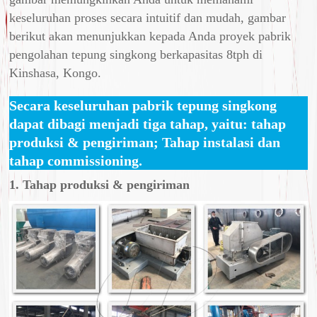
keseluruhan proses secara intuitif dan mudah, gambar
berikut akan menunjukkan kepada Anda proyek pabrik
pengolahan tepung singkong berkapasitas 8tph di
Kinshasa, Kongo.
Secara keseluruhan pabrik tepung singkong
dapat dibagi menjadi tiga tahap, yaitu: tahap
produksi & pengiriman; Tahap instalasi dan
tahap commissioning.
1. Tahap produksi & pengiriman