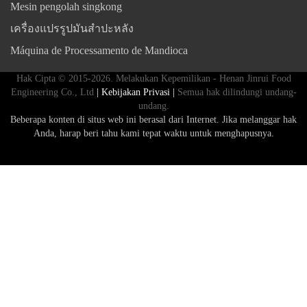
Mesin pengolah singkong
เครื่องแปรรูปมันสำปะหลัง
Máquina de Processamento de Mandioca
Hak Cipta © 2015-2026. Melakukan Kepemilikan - Henan Jinrui Food
Engineering Co., Ltd
| Kebijakan Privasi |
Semua hak dilindungi undang-
undang.
Beberapa konten di situs web ini berasal dari Internet. Jika melanggar hak
Anda, harap beri tahu kami tepat waktu untuk menghapusnya.