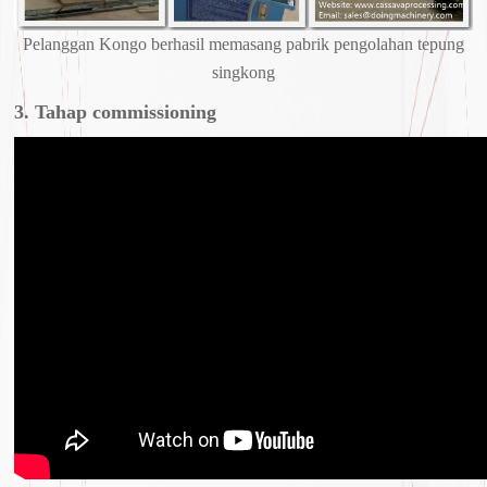
Pelanggan Kongo berhasil memasang pabrik pengolahan tepung
singkong
3. Tahap commissioning