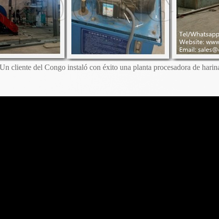
Un cliente del Congo instaló con éxito una planta procesadora de harin