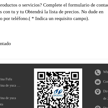
productos o servicios? Complete el formulario de conta
con tu y tu Obtendrá la lista de precios. No dude en
o por teléfono.( * Indica un requisito campo).
antado
Wha
rina Fufu
Cor
Máquina procesadora de harina de yuca modificada
Dir
ina de yuca
de 
ata