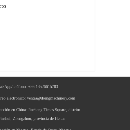
cto
tsApp/teléfono:
+86 13526615783
reo electrónico:
ventas@doingmachinery.com
ección en China: Jincheng Times Square, distrito
Jinshui, Zhengzhou, provincia de Henan