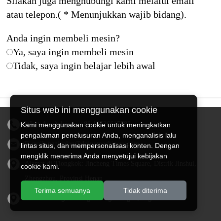
Silakan juga menghubungi kami melalui email
atau telepon.( * Menunjukkan wajib bidang).
Anda ingin membeli mesin?
Ya, saya ingin membeli mesin
Tidak, saya ingin belajar lebih awal
Situs web ini menggunakan cookie
WhatsApp/telepon:
+86 13526615783
Kami menggunakan cookie untuk meningkatkan
pengalaman penelusuran Anda, menganalisis lalu
E-mail:
penjualan@doingmachinery.com
lintas situs, dan mempersonalisasi konten. Dengan
mengklik menerima Anda menyetujui kebijakan
Alamat di Tiongkok: Jincheng Times Square, Distrik Jinshui,
cookie kami.
Zhengzhou, Provinsi Henan
Terima semuanya
Tidak diterima
Alamat di Nigeria: Negara Bagian Ogun, Nigeria