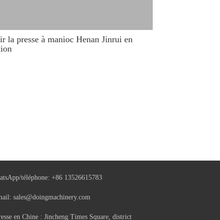
ir la presse à manioc Henan Jinrui en
tion
tsApp/téléphone:
+86 13526615783
mail:
sales@doingmachinery.com
esse en Chine : Jincheng Times Square, district