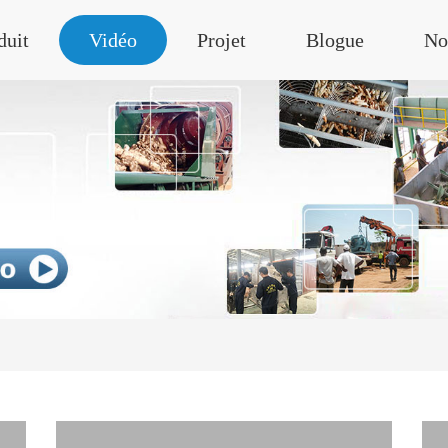
duit
Vidéo
Projet
Blogue
No