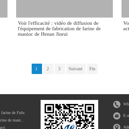
​Voir l'efficacité : vidéo de diffusion de
Vo
l'équipement de fabrication de farine de
ac
manioc de Henan Jinrui
1
2
3
Suivant
Fin
Wha
 farine de Fufu
E-
Machine de traitement de farine de manioc modifiée
Adr
arri