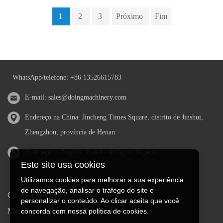
1
2
3
Próximo
Fim
WhatsApp/telefone:
+86 13526615783
E-mail:
sales@doingmachinery.com
Endereço na China: Jincheng Times Square, distrito de Jinshui,
Zhengzhou, província de Henan
Endereço na Nigéria: Estado de Ogun, Nigéria
Este site usa cookies
Utilizamos cookies para melhorar a sua experiência
de navegação, analisar o tráfego do site e
Cassava Processing Machine
personalizar o conteúdo. Ao clicar aceita que você
Machine De Traitement Du Manioc
concorda com nossa política de cookies.