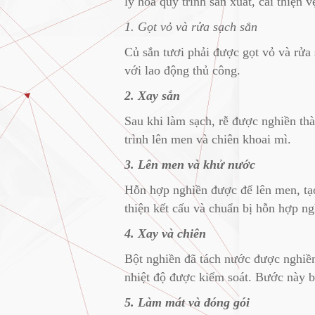
lý hóa quy trình sản xuất, cải thiện
1. Gọt vỏ và rửa sạch sắn
Củ sắn tươi phải được gọt vỏ và rửa 
với lao động thủ công.
2. Xay sắn
Sau khi làm sạch, rễ được nghiền thà
trình lên men và chiên khoai mì.
3. Lên men và khử nước
Hỗn hợp nghiền được để lên men, tạo
thiện kết cấu và chuẩn bị hỗn hợp ng
4. Xay và chiên
Bột nghiền đã tách nước được nghiền
nhiệt độ được kiểm soát. Bước này b
5. Làm mát và đóng gói