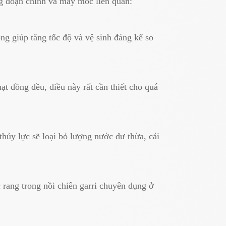
ng đoạn chính và máy móc liên quan:
ộng giúp tăng tốc độ và vệ sinh đáng kể so
t đồng đều, điều này rất cần thiết cho quá
hủy lực sẽ loại bỏ lượng nước dư thừa, cải
 rang trong nồi chiên garri chuyên dụng ở