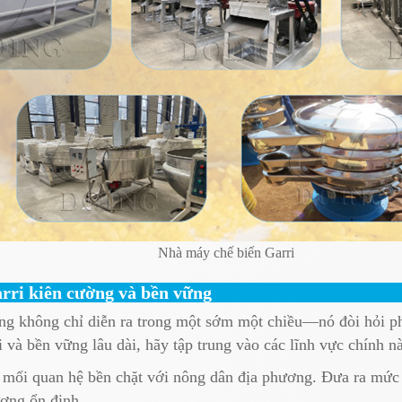
Nhà máy chế biến Garri
rri kiên cường và bền vững
ng không chỉ diễn ra trong một sớm một chiều—nó đòi hỏi ph
và bền vững lâu dài, hãy tập trung vào các lĩnh vực chính n
mối quan hệ bền chặt với nông dân địa phương. Đưa ra mức g
ượng ổn định.