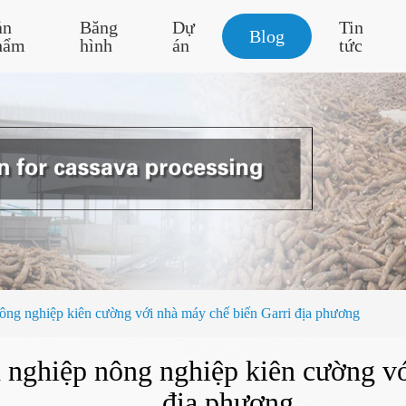
ản
Băng
Dự
Tin
Blog
hẩm
hình
án
tức
ng nghiệp kiên cường với nhà máy chế biến Garri địa phương
nghiệp nông nghiệp kiên cường vớ
địa phương