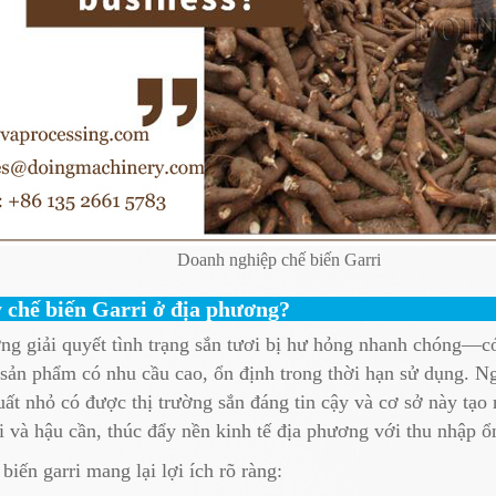
Doanh nghiệp chế biến Garri
y chế biến Garri ở địa phương?
ng giải quyết tình trạng sắn tươi bị hư hỏng nhanh chóng—có 
ản phẩm có nhu cầu cao, ổn định trong thời hạn sử dụng. Ngo
uất nhỏ có được thị trường sắn đáng tin cậy và cơ sở này tạo 
i và hậu cần, thúc đẩy nền kinh tế địa phương với thu nhập ổ
iến garri mang lại lợi ích rõ ràng: