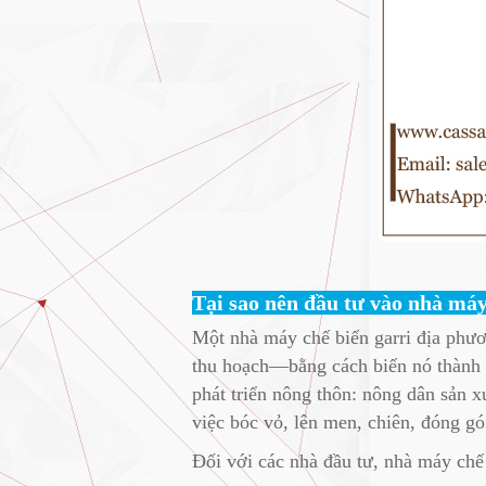
Tại sao nên đầu tư vào nhà má
Một nhà máy chế biến garri địa phươ
thu hoạch—bằng cách biến nó thành s
phát triển nông thôn: nông dân sản x
việc bóc vỏ, lên men, chiên, đóng gó
Đối với các nhà đầu tư, nhà máy chế b