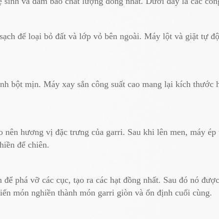
 vệ sinh và đảm bảo chất lượng đồng nhất. Dưới đây là các cô
sạch để loại bỏ đất và lớp vỏ bên ngoài. Máy lột và giặt tự đ
nh bột mịn. Máy xay sắn công suất cao mang lại kích thước hạ
 nên hương vị đặc trưng của garri. Sau khi lên men, máy ép t
hiền để chiên.
 để phá vỡ các cục, tạo ra các hạt đồng nhất. Sau đó nó được
iến món nghiền thành món garri giòn và ổn định cuối cùng.