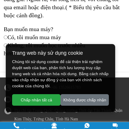
qua email hoặc điện thoại.( * Biểu thị yêu cầu bắt
buộc cánh đồng).
Bạn muốn mua máy?
Có, tôi muốn mua máy
Không, tôi muốn học trước nhiều
hơn
Trang web này sử dụng cookie
Chúng tôi sử dụng cookie để cải thiện trải nghiệm
duyệt web của bạn, phân tích lưu lượng truy cập
trang web và cá nhân hóa nội dung. Bằng cách nhấp
vào chấp nhận sự đồng ý của bạn với chính sách
cookie của chúng tôi.
WhatsApp/điện thoại:
+86 13526615783
E-mail:
sales@doingmachinery.com
Chấp nhận tất cả
Không được chấp nhận
Địa chỉ tại Trung Quốc: Quảng trường Thời đại Tấn Thành, Quận
Kim Thủy, Trừng Châu, Tỉnh Hà Nam