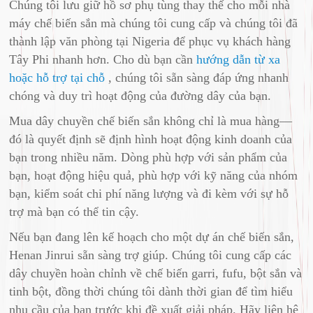
Chúng tôi lưu giữ hồ sơ phụ tùng thay thế cho mỗi nhà
máy chế biến sắn mà chúng tôi cung cấp và chúng tôi đã
thành lập văn phòng tại Nigeria để phục vụ khách hàng
Tây Phi nhanh hơn. Cho dù bạn cần
hướng dẫn từ xa
hoặc hỗ trợ tại chỗ
, chúng tôi sẵn sàng đáp ứng nhanh
chóng và duy trì hoạt động của đường dây của bạn.
Mua dây chuyền chế biến sắn không chỉ là mua hàng—
đó là quyết định sẽ định hình hoạt động kinh doanh của
bạn trong nhiều năm. Dòng phù hợp với sản phẩm của
bạn, hoạt động hiệu quả, phù hợp với kỹ năng của nhóm
bạn, kiểm soát chi phí năng lượng và đi kèm với sự hỗ
trợ mà bạn có thể tin cậy.
Nếu bạn đang lên kế hoạch cho một dự án chế biến sắn,
Henan Jinrui sẵn sàng trợ giúp. Chúng tôi cung cấp các
dây chuyền hoàn chỉnh về chế biến garri, fufu, bột sắn và
tinh bột, đồng thời chúng tôi dành thời gian để tìm hiểu
nhu cầu của bạn trước khi đề xuất giải pháp. Hãy liên hệ