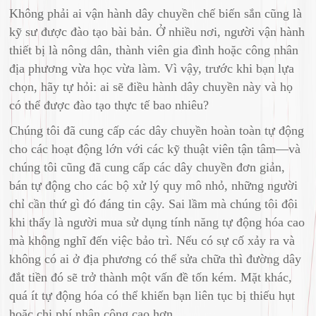
Không phải ai vận hành dây chuyền chế biến sắn cũng là
kỹ sư được đào tạo bài bản. Ở nhiều nơi, người vận hành
thiết bị là nông dân, thành viên gia đình hoặc công nhân
địa phương vừa học vừa làm. Vì vậy, trước khi bạn lựa
chọn, hãy tự hỏi: ai sẽ điều hành dây chuyền này và họ
có thể được đào tạo thực tế bao nhiêu?
Chúng tôi đã cung cấp các dây chuyền hoàn toàn tự động
cho các hoạt động lớn với các kỹ thuật viên tận tâm—và
chúng tôi cũng đã cung cấp các dây chuyền đơn giản,
bán tự động cho các bộ xử lý quy mô nhỏ, những người
chỉ cần thứ gì đó đáng tin cậy. Sai lầm mà chúng tôi đôi
khi thấy là người mua sử dụng tính năng tự động hóa cao
mà không nghĩ đến việc bảo trì. Nếu có sự cố xảy ra và
không có ai ở địa phương có thể sửa chữa thì đường dây
đắt tiền đó sẽ trở thành một vấn đề tốn kém. Mặt khác,
quá ít tự động hóa có thể khiến bạn liên tục bị thiếu hụt
hoặc chi phí nhân công cao hơn.