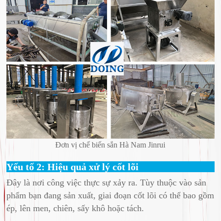
Đơn vị chế biến sắn Hà Nam Jinrui
Yếu tố 2: Hiệu quả xử lý cốt lõi
Đây là nơi công việc thực sự xảy ra. Tùy thuộc vào sản
phẩm bạn đang sản xuất, giai đoạn cốt lõi có thể bao gồm
ép, lên men, chiên, sấy khô hoặc tách.