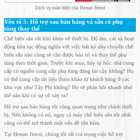
Dịch vụ toàn diện của Henan Jinrui
Yếu tố 5: Hỗ trợ sau bán hàng và sẵn có phụ
tùng thay thế
Chế biến sắn rất khó khăn về thiết bị. Độ ẩm, cát và hoạt
động liên tục đồng nghĩa với việc bất kỳ dây chuyền chế
biến sắn nào cũng sẽ cần được bảo trì và thay thế phụ
tùng theo thời gian. Trước khi mua, hãy tự hỏi: nhà cung
cấp có nguồn cung cấp phụ tùng đáng tin cậy không? Họ
có thể cung cấp tài liệu tham khảo từ khách hàng ở các
khu vực như Tây Phi không? Họ sẽ phản hồi nhanh như
thế nào khi có sự cố xảy ra?
Hỗ trợ sau bán hàng tốt cũng quan trọng như chính thiết
bị. Nếu không có nó, ngay cả máy chế biến sắn tốt nhất
cũng có thể trở thành một vấn đề tốn kém.
Tại Henan Jinrui, chúng tôi rất coi trọng việc hỗ trợ.