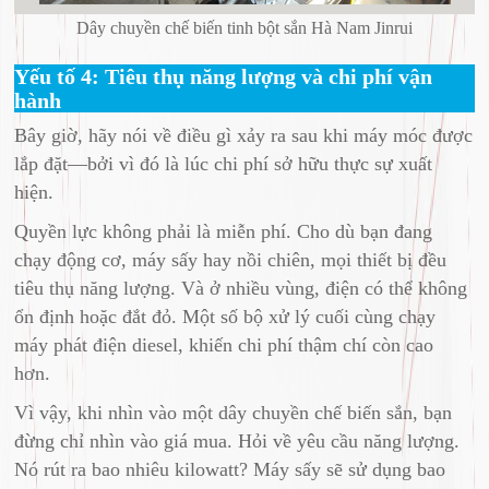
Dây chuyền chế biến tinh bột sắn Hà Nam Jinrui
Yếu tố 4: Tiêu thụ năng lượng và chi phí vận
hành
Bây giờ, hãy nói về điều gì xảy ra sau khi máy móc được
lắp đặt—bởi vì đó là lúc chi phí sở hữu thực sự xuất
hiện.
Quyền lực không phải là miễn phí. Cho dù bạn đang
chạy động cơ, máy sấy hay nồi chiên, mọi thiết bị đều
tiêu thụ năng lượng. Và ở nhiều vùng, điện có thể không
ổn định hoặc đắt đỏ. Một số bộ xử lý cuối cùng chạy
máy phát điện diesel, khiến chi phí thậm chí còn cao
hơn.
Vì vậy, khi nhìn vào một dây chuyền chế biến sắn, bạn
đừng chỉ nhìn vào giá mua. Hỏi về yêu cầu năng lượng.
Nó rút ra bao nhiêu kilowatt? Máy sấy sẽ sử dụng bao