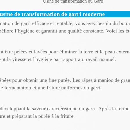
Usine de transformation du Garri
usine de transformation de garri moderne
mation de garri efficace et rentable, vous avez besoin du bon
éliore l’hygiène et garantit une qualité constante. Voici les é
t être pelées et lavées pour éliminer la terre et la peau exte
 la vitesse et l'hygiène par rapport au travail manuel.
râpées pour obtenir une fine purée. Les râpes à manioc de grand
ne fermentation et une friture uniformes du garri.
 développant la saveur caractéristique du garri. Après la ferme
ure et préparant la purée à la friture.