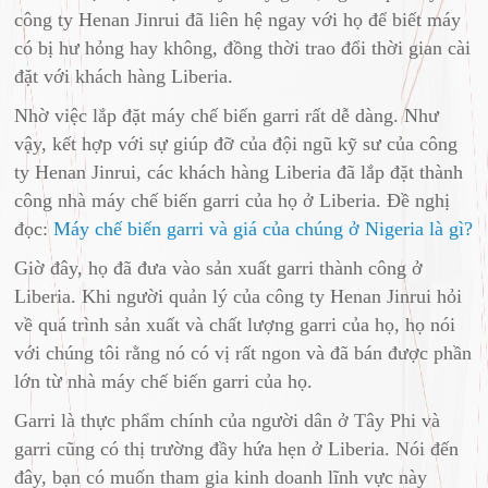
công ty Henan Jinrui đã liên hệ ngay với họ để biết máy
có bị hư hỏng hay không, đồng thời trao đổi thời gian cài
đặt với khách hàng Liberia.
Nhờ việc lắp đặt máy chế biến garri rất dễ dàng. Như
vậy, kết hợp với sự giúp đỡ của đội ngũ kỹ sư của công
ty Henan Jinrui, các khách hàng Liberia đã lắp đặt thành
công nhà máy chế biến garri của họ ở Liberia. Đề nghị
đọc:
Máy chế biến garri và giá của chúng ở Nigeria là gì?
Giờ đây, họ đã đưa vào sản xuất garri thành công ở
Liberia. Khi người quản lý của công ty Henan Jinrui hỏi
về quá trình sản xuất và chất lượng garri của họ, họ nói
với chúng tôi rằng nó có vị rất ngon và đã bán được phần
lớn từ nhà máy chế biến garri của họ.
Garri là thực phẩm chính của người dân ở Tây Phi và
garri cũng có thị trường đầy hứa hẹn ở Liberia. Nói đến
đây, bạn có muốn tham gia kinh doanh lĩnh vực này