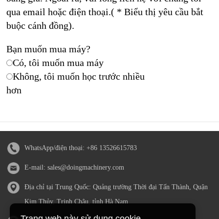
qua email hoặc điện thoại.( * Biểu thị yêu cầu bắt
buộc cánh đồng).
Bạn muốn mua máy?
Có, tôi muốn mua máy
Không, tôi muốn học trước nhiều
hơn
WhatsApp/điện thoại:
+86 13526615783
E-mail:
sales@doingmachinery.com
Địa chỉ tại Trung Quốc: Quảng trường Thời đại Tấn Thành, Quận
Kim Thủy, Trịnh Châu, tỉnh Hà Nam
Trang web này sử dụng cookie