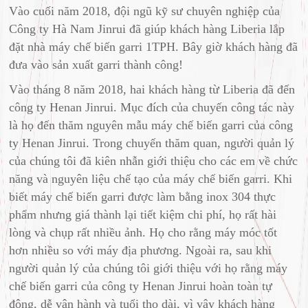
Vào cuối năm 2018, đội ngũ kỹ sư chuyên nghiệp của
Công ty Hà Nam Jinrui đã giúp khách hàng Liberia lắp
đặt nhà máy chế biến garri 1TPH. Bây giờ khách hàng đã
đưa vào sản xuất garri thành công!
Vào tháng 8 năm 2018, hai khách hàng từ Liberia đã đến
công ty Henan Jinrui. Mục đích của chuyến công tác này
là họ đến thăm nguyên mẫu máy chế biến garri của công
ty Henan Jinrui. Trong chuyến thăm quan, người quản lý
của chúng tôi đã kiên nhẫn giới thiệu cho các em về chức
năng và nguyên liệu chế tạo của máy chế biến garri. Khi
biết máy chế biến garri được làm bằng inox 304 thực
phẩm nhưng giá thành lại tiết kiệm chi phí, họ rất hài
lòng và chụp rất nhiều ảnh. Họ cho rằng máy móc tốt
hơn nhiều so với máy địa phương. Ngoài ra, sau khi
người quản lý của chúng tôi giới thiệu với họ rằng máy
chế biến garri của công ty Henan Jinrui hoàn toàn tự
động, dễ vận hành và tuổi thọ dài, vì vậy khách hàng