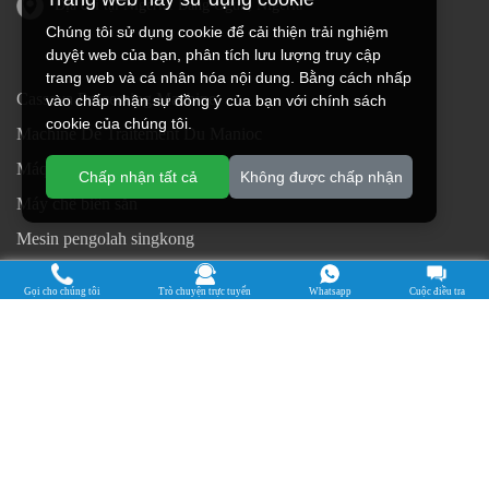
Địa chỉ tại Nigeria: Bang Ogun, Nigeria
Chúng tôi sử dụng cookie để cải thiện trải nghiệm
duyệt web của bạn, phân tích lưu lượng truy cập
trang web và cá nhân hóa nội dung. Bằng cách nhấp
Cassava Processing Machine
vào chấp nhận sự đồng ý của bạn với chính sách
cookie của chúng tôi.
Machine De Traitement Du Manioc
Máquina de procesamiento de yuca
Chấp nhận tất cả
Không được chấp nhận
Máy chế biến sắn
Mesin pengolah singkong
เครื่องแปรรูปมันสำปะหลัง
Gọi cho chúng tôi
Trò chuyện trực tuyến
Whatsapp
Cuộc điều tra
Máquina de Processamento de Mandioca
Bản quyền © 2015-2026. doing Holdings - Công ty TNHH Kỹ thuật
Thực phẩm Hà Nam Jinrui
| Chính sách bảo mật |
Mọi quyền được bảo
lưu.
Một số nội dung trên trang web này đến từ Internet. Nếu vi phạm quyền
của bạn, vui lòng thông báo cho chúng tôi kịp thời để xóa nó.