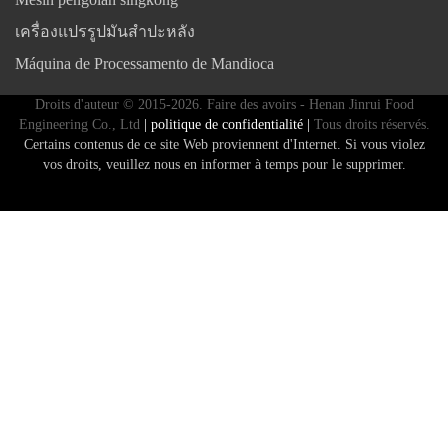
เครื่องแปรรูปมันสำปะหลัง
Máquina de Processamento de Mandioca
Droits d'auteur © 2015-2026. Faire des avoirs - Henan Jinrui Food
Engineering Co., Ltd
| politique de confidentialité |
Tous droits réservés.
Certains contenus de ce site Web proviennent d'Internet. Si vous violez
vos droits, veuillez nous en informer à temps pour le supprimer.