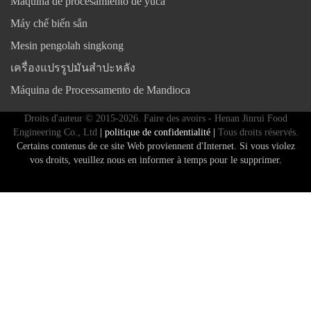
Máquina de procesamiento de yuca
Máy chế biến sắn
Mesin pengolah singkong
เครื่องแปรรูปมันสำปะหลัง
Máquina de Processamento de Mandioca
Droits d'auteur © 2015-2026. Faire des avoirs - Henan Jinrui Food
Engineering Co., Ltd
| politique de confidentialité |
Tous droits réservés.
Certains contenus de ce site Web proviennent d'Internet. Si vous violez
vos droits, veuillez nous en informer à temps pour le supprimer.