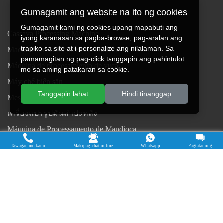
Gumagamit ang website na ito ng cookies
Gumagamit kami ng cookies upang mapabuti ang
Cassava Processing Machine
iyong karanasan sa pagba-browse, pag-aralan ang
trapiko sa site at i-personalize ang nilalaman. Sa
Machine De Traitement Du Manioc
pamamagitan ng pag-click tanggapin ang pahintulot
Máquina de procesamiento de yuca
mo sa aming patakaran sa cookie.
Máy chế biến sắn
Tanggapin lahat
Hindi tinanggap
Mesin pengolah singkong
เครื่องแปรรูปมันสำปะหลัง
Máquina de Processamento de Mandioca
Tawagan mo kami
Makipag-chat online
Whatsapp
Pagtatanong
Copyright © 2015-2026. Doing Holdings - Henan Jinrui Food
Engineering Co., Ltd
| Patakaran sa Privacy |
Lahat ng karapatan ay
nakalaan.
Ang ilang nilalaman sa website na ito ay nagmula sa Internet. Kung
lumalabag sa iyong mga karapatan, mangyaring abisuhan kami sa oras
upang tanggalin ito.