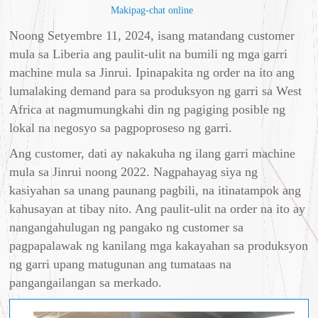
Makipag-chat online
Noong Setyembre 11, 2024, isang matandang customer
mula sa Liberia ang paulit-ulit na bumili ng mga garri
machine mula sa Jinrui. Ipinapakita ng order na ito ang
lumalaking demand para sa produksyon ng garri sa West
Africa at nagmumungkahi din ng pagiging posible ng
lokal na negosyo sa pagpoproseso ng garri.
Ang customer, dati ay nakakuha ng ilang garri machine
mula sa Jinrui noong 2022. Nagpahayag siya ng
kasiyahan sa unang paunang pagbili, na itinatampok ang
kahusayan at tibay nito. Ang paulit-ulit na order na ito ay
nangangahulugan ng pangako ng customer sa
pagpapalawak ng kanilang mga kakayahan sa produksyon
ng garri upang matugunan ang tumataas na
pangangailangan sa merkado.