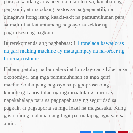
para sa kanilang advanced na teknolohiya, kadalian ng
paggamit, at mababang gastos sa pagpapanatili, na
ginagawa itong isang kaakit-akit na pamumuhunan para
sa maliliit at katamtamang negosyo sa sektor ng
pagproseso ng pagkain.
Inirerekomenda ang pagbabasa: [
1 tonelada bawat oras
na gari making machine ay matagumpay na na-order ng
Liberia customer
]
Habang patuloy na bumabawi at lumalago ang Liberia sa
ekonomiya, ang mga pamumuhunan sa mga garri
machine o iba pang negosyo sa pagpoproseso ng
kamoteng kahoy tulad ng mga inaalok ng Jinrui ay
napakahalaga para sa pagpapahusay ng seguridad sa
pagkain at pagsuporta sa mga lokal na magsasaka. Kung
gusto mong malaman ang higit pa, makipag-ugnayan sa
amin.