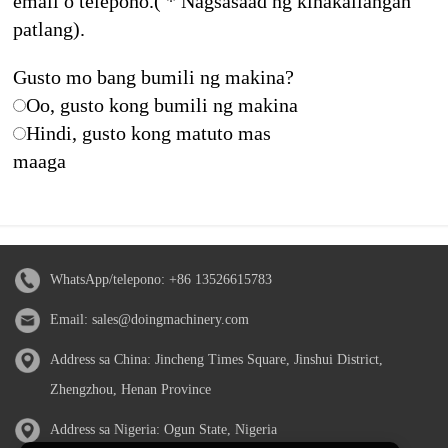
email o telepono.( * Nagsasaad ng kinakailangan
patlang).
Gusto mo bang bumili ng makina?
Oo, gusto kong bumili ng makina
Hindi, gusto kong matuto mas
maaga
WhatsApp/telepono:
+86 13526615783
Email:
sales@doingmachinery.com
Address sa China: Jincheng Times Square, Jinshui District,
Zhengzhou, Henan Province
Address sa Nigeria: Ogun State, Nigeria