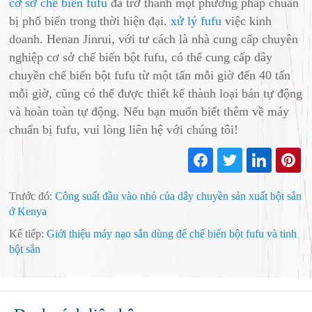
cơ sở chế biến fufu
đã trở thành một phương pháp chuẩn
bị phổ biến trong thời hiện đại.
xử lý fufu
việc kinh
doanh. Henan Jinrui, với tư cách là nhà cung cấp chuyên
nghiệp cơ sở chế biến bột fufu, có thể cung cấp dây
chuyền chế biến bột fufu từ một tấn mỗi giờ đến 40 tấn
mỗi giờ, cũng có thể được thiết kế thành loại bán tự động
và hoàn toàn tự động. Nếu bạn muốn biết thêm về máy
chuẩn bị fufu, vui lòng liên hệ với chúng tôi!
Trước đó:
Công suất đầu vào nhỏ của dây chuyền sản xuất bột sắn
ở Kenya
Kế tiếp:
Giới thiệu máy nạo sắn dùng để chế biến bột fufu và tinh
bột sắn