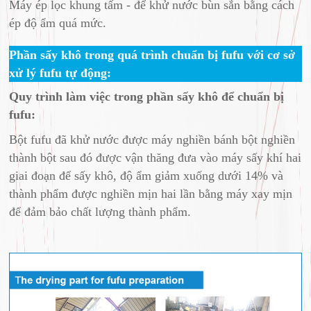
Máy ép lọc khung tấm - để khử nước bùn sắn bằng cách
ép độ ẩm quá mức.
Phần sấy khô trong quá trình chuẩn bị fufu với cơ sở
xử lý fufu tự động:
Quy trình làm việc trong phần sấy khô để chuẩn bị
fufu:
Bột fufu đã khử nước được máy nghiền bánh bột nghiền
thành bột sau đó được vận thăng đưa vào máy sấy khí hai
giai đoạn để sấy khô, độ ẩm giảm xuống dưới 14% và
thành phẩm được nghiền mịn hai lần bằng máy xay mịn
để đảm bảo chất lượng thành phẩm.