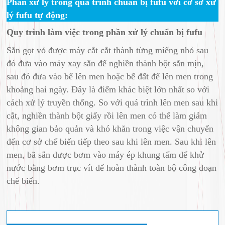
Phần xử lý trong quá trình chuẩn bị fufu với cơ sở xử
lý fufu tự động:
Quy trình làm việc trong phần xử lý chuẩn bị fufu
Sắn gọt vỏ được máy cắt cắt thành từng miếng nhỏ sau
đó đưa vào máy xay sắn để nghiền thành bột sắn mịn,
sau đó đưa vào bể lên men hoặc bể đất để lên men trong
khoảng hai ngày. Đây là điểm khác biệt lớn nhất so với
cách xử lý truyền thống. So với quá trình lên men sau khi
cắt, nghiền thành bột giấy rồi lên men có thể làm giảm
không gian bảo quản và khó khăn trong việc vận chuyển
đến cơ sở chế biến tiếp theo sau khi lên men. Sau khi lên
men, bã sắn được bơm vào máy ép khung tấm để khử
nước bằng bơm trục vít để hoàn thành toàn bộ công đoạn
chế biến.