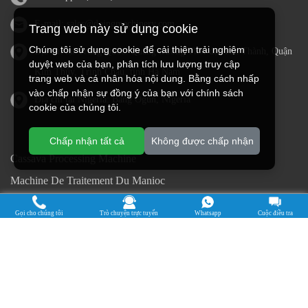
E-mail:
sales@doingmachinery.com
Trang web này sử dụng cookie
Chúng tôi sử dụng cookie để cải thiện trải nghiệm
Địa chỉ tại Trung Quốc: Quảng trường Thời đại Tấn Thành, Quận
duyệt web của bạn, phân tích lưu lượng truy cập
Kim Thủy, Trịnh Châu, tỉnh Hà Nam
trang web và cá nhân hóa nội dung. Bằng cách nhấp
vào chấp nhận sự đồng ý của bạn với chính sách
Địa chỉ tại Nigeria: Bang Ogun, Nigeria
cookie của chúng tôi.
Chấp nhận tất cả
Không được chấp nhận
Cassava Processing Machine
Machine De Traitement Du Manioc
Máquina de procesamiento de yuca
Gọi cho chúng tôi
Trò chuyện trực tuyến
Whatsapp
Cuộc điều tra
Máy chế biến sắn
Mesin pengolah singkong
เครื่องแปรรูปมันสำปะหลัง
Máquina de Processamento de Mandioca