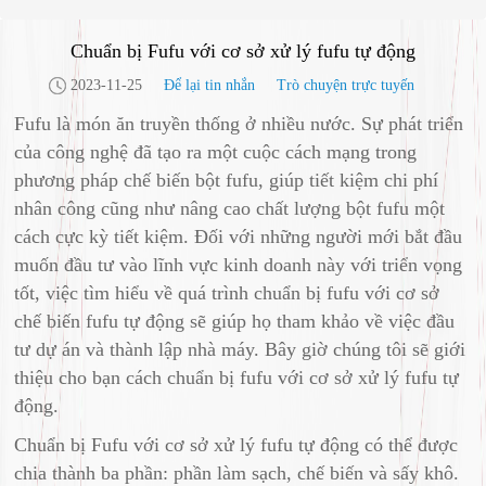
Chuẩn bị Fufu với cơ sở xử lý fufu tự động
2023-11-25
Để lại tin nhắn
Trò chuyện trực tuyến
Fufu là món ăn truyền thống ở nhiều nước. Sự phát triển
của công nghệ đã tạo ra một cuộc cách mạng trong
phương pháp chế biến bột fufu, giúp tiết kiệm chi phí
nhân công cũng như nâng cao chất lượng bột fufu một
cách cực kỳ tiết kiệm. Đối với những người mới bắt đầu
muốn đầu tư vào lĩnh vực kinh doanh này với triển vọng
tốt, việc tìm hiểu về quá trình chuẩn bị fufu với cơ sở
chế biến fufu tự động sẽ giúp họ tham khảo về việc đầu
tư dự án và thành lập nhà máy. Bây giờ chúng tôi sẽ giới
thiệu cho bạn cách chuẩn bị fufu với cơ sở xử lý fufu tự
động.
Chuẩn bị Fufu với cơ sở xử lý fufu tự động có thể được
chia thành ba phần: phần làm sạch, chế biến và sấy khô.