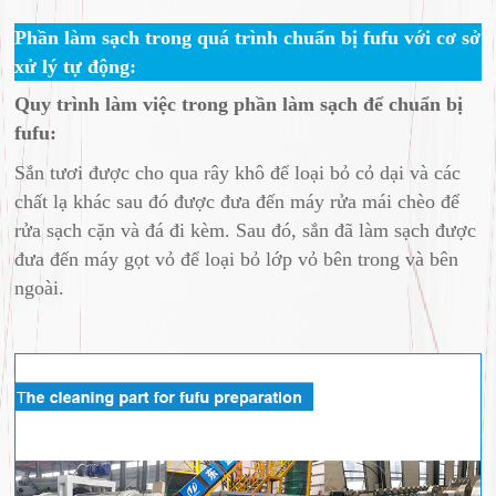
Phần làm sạch trong quá trình chuẩn bị fufu với cơ sở
xử lý tự động:
Quy trình làm việc trong phần làm sạch để chuẩn bị
fufu:
Sắn tươi được cho qua rây khô để loại bỏ cỏ dại và các
chất lạ khác sau đó được đưa đến máy rửa mái chèo để
rửa sạch cặn và đá đi kèm. Sau đó, sắn đã làm sạch được
đưa đến máy gọt vỏ để loại bỏ lớp vỏ bên trong và bên
ngoài.