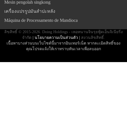
Mesin pengolah singkong
เครื่องแปรรูปมันสำปะหลัง
Máquina de Processamento de Mandioca
ลิขสิทธิ์ © 2015-2026. Doing Holdings - เหอหนานจินรุยฟู้ดเอ็นจิเนียริ่ง
จำกัด
| นโยบายความเป็นส่วนตัว |
สงวนลิขสิทธิ์.
เนื้อหาบางส่วนบนเว็บไซต์นี้มาจากอินเทอร์เน็ต หากละเมิดสิทธิ์ของ
คุณโปรดแจ้งให้เราทราบทันเวลาเพื่อลบออก