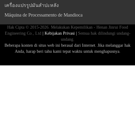
เครื่องแปรรูปมันสำปะหลัง
Máquina de Processamento de Mandioca
Hak Cipta © 2015-2026. Melakukan Kepemilikan - Henan Jinrui Food
Engineering Co., Ltd
| Kebijakan Privasi |
Semua hak dilindungi undang-
undang.
Beberapa konten di situs web ini berasal dari Internet. Jika melanggar hak
Anda, harap beri tahu kami tepat waktu untuk menghapusnya.