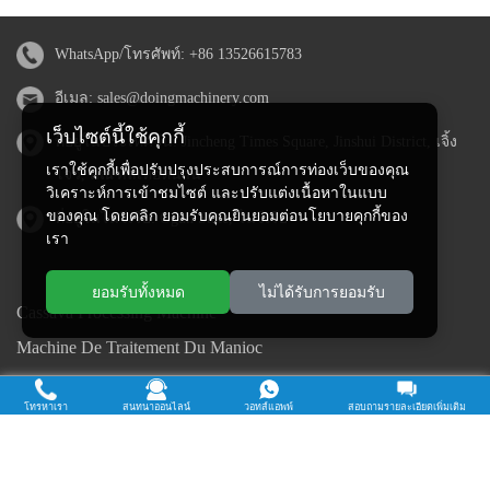
WhatsApp/โทรศัพท์:
+86 13526615783
อีเมล:
sales@doingmachinery.com
เว็บไซต์นี้ใช้คุกกี้
ที่อยู่ในประเทศจีน: Jincheng Times Square, Jinshui District, เจิ้ง
เราใช้คุกกี้เพื่อปรับปรุงประสบการณ์การท่องเว็บของคุณ
โจว, มณฑลเหอหนาน
วิเคราะห์การเข้าชมไซต์ และปรับแต่งเนื้อหาในแบบ
ของคุณ โดยคลิก ยอมรับคุณยินยอมต่อนโยบายคุกกี้ของ
ที่อยู่ในไนจีเรีย: Ogun State, ไนจีเรีย
เรา
ยอมรับทั้งหมด
ไม่ได้รับการยอมรับ
Cassava Processing Machine
Machine De Traitement Du Manioc
Máquina de procesamiento de yuca
โทรหาเรา
สนทนาออนไลน์
วอทส์แอพพ์
สอบถามรายละเอียดเพิ่มเติม
Máy chế biến sắn
Mesin pengolah singkong
เครื่องแปรรูปมันสำปะหลัง