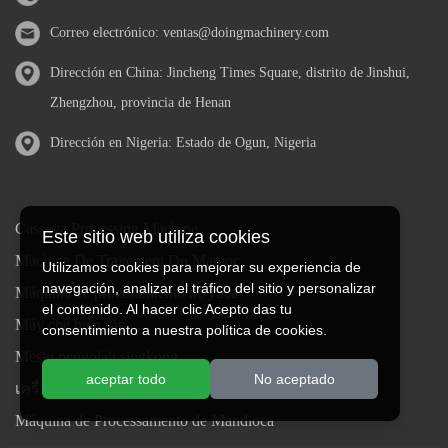
Correo electrónico:
ventas@doingmachinery.com
Dirección en China: Jincheng Times Square, distrito de Jinshui,
Zhengzhou, provincia de Henan
Dirección en Nigeria: Estado de Ogun, Nigeria
Cassava Processing Machine
Este sitio web utiliza cookies
Machine De Traitement Du Manioc
Utilizamos cookies para mejorar su experiencia de
navegación, analizar el tráfico del sitio y personalizar
Máquina de procesamiento de yuca
el contenido. Al hacer clic Acepto das tu
Máy chế biến sắn
consentimiento a nuestra política de cookies.
Mesin pengolah singkong
aceptar todo
No aceptado
เครื่องแปรรูปมันสำปะหลัง
Máquina de Processamento de Mandioca