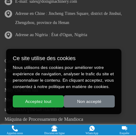
E-mail:
sales@doingmachinery.com
Adresse en Chine : Jincheng Times Square, district de Jinshui,
Zhengzhou, province du Henan
Adresse au Nigéria : État d'Ogun, Nigéria
Ce site utilise des cookies
Cassava Processing Machine
Nous utilisons des cookies pour améliorer votre
Machine De Traitement Du Manioc
expérience de navigation, analyser le trafic du site et
Máquina de procesamiento de yuca
personnaliser le contenu. En cliquant acceptez, vous
consentez à notre politique en matière de cookies.
Máy chế biến sắn
Mesin pengolah singkong
Acceptez tout
Non accepté
เครื่องแปรรูปมันสำปะหลัง
Máquina de Processamento de Mandioca
Droits d'auteur © 2015-2026. Faire des avoirs - Henan Jinrui Food
Appelez-nous
Discutez en ligne
WhatsApp
Enquête