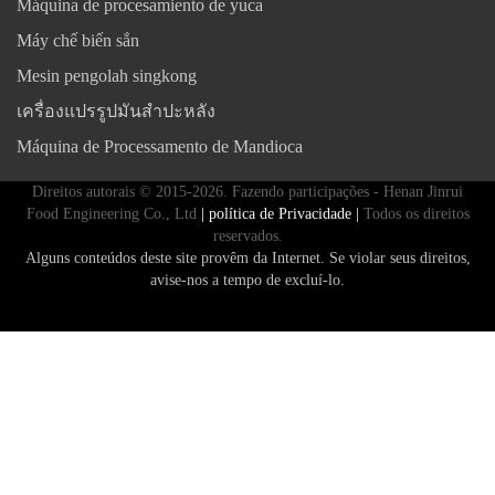
Máquina de procesamiento de yuca
Máy chế biến sắn
Mesin pengolah singkong
เครื่องแปรรูปมันสำปะหลัง
Máquina de Processamento de Mandioca
Direitos autorais © 2015-2026. Fazendo participações - Henan Jinrui
Food Engineering Co., Ltd
| política de Privacidade |
Todos os direitos
reservados.
Alguns conteúdos deste site provêm da Internet. Se violar seus direitos,
avise-nos a tempo de excluí-lo.