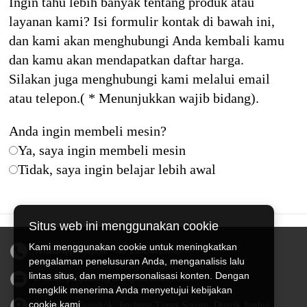
Ingin tahu lebih banyak tentang produk atau
layanan kami? Isi formulir kontak di bawah ini,
dan kami akan menghubungi Anda kembali kamu
dan kamu akan mendapatkan daftar harga.
Silakan juga menghubungi kami melalui email
atau telepon.( * Menunjukkan wajib bidang).
Anda ingin membeli mesin?
Ya, saya ingin membeli mesin
Tidak, saya ingin belajar lebih awal
Situs web ini menggunakan cookie
Kami menggunakan cookie untuk meningkatkan
WhatsApp/telepon:
+86 13526615783
pengalaman penelusuran Anda, menganalisis lalu
lintas situs, dan mempersonalisasi konten. Dengan
E-mail:
penjualan@doingmachinery.com
mengklik menerima Anda menyetujui kebijakan
cookie kami.
Alamat di Tiongkok: Jincheng Times Square, Distrik Jinshui,