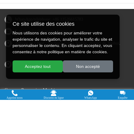
WhatsApp/téléphone:
+86 13526615783
Ce site utilise des cookies
E-mail:
sales@doingmachinery.com
Nous utilisons des cookies pour améliorer votre
expérience de navigation, analyser le trafic du site et
Adresse en Chine : Jincheng Times Square, district de Jinshui,
personnaliser le contenu. En cliquant acceptez, vous
consentez à notre politique en matière de cookies.
Zhengzhou, province du Henan
Adresse au Nigéria : État d'Ogun, Nigéria
Acceptez tout
Non accepté
Cassava Processing Machine
Appelez-nous
Discutez en ligne
WhatsApp
Enquête
Machine De Traitement Du Manioc
Máquina de procesamiento de yuca
Máy chế biến sắn
Mesin pengolah singkong