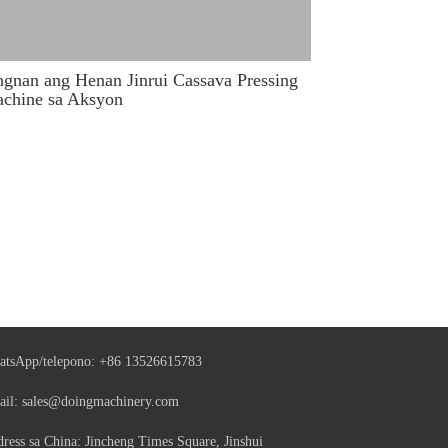
ngnan ang Henan Jinrui Cassava Pressing
chine sa Aksyon
tsApp/telepono:
+86 13526615783
ail:
sales@doingmachinery.com
ress sa China: Jincheng Times Square, Jinshui