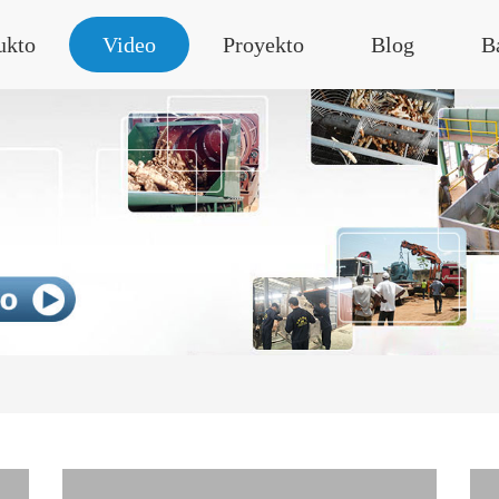
ukto
Video
Proyekto
Blog
B