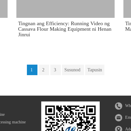
​Tingnan ang Efficiency: Running Video ng
Ti
Cassava Flour Making Equipment ni Henan
Ma
Jinrui
1
2
3
Susunod
Tapusin
Wha
ine
Em
cessing machine
Add