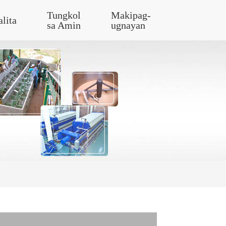
Tungkol
Makipag-
alita
sa Amin
ugnayan