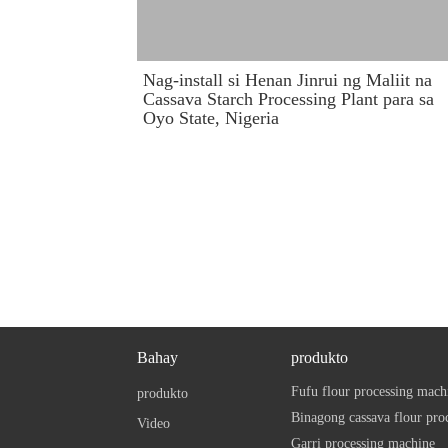
Nag-install si Henan Jinrui ng Maliit na
Cassava Starch Processing Plant para sa
Oyo State, Nigeria
Bahay
produkto
Fufu flour processing mach
produkto
Binagong cassava flour pro
Video
Garri processing machine