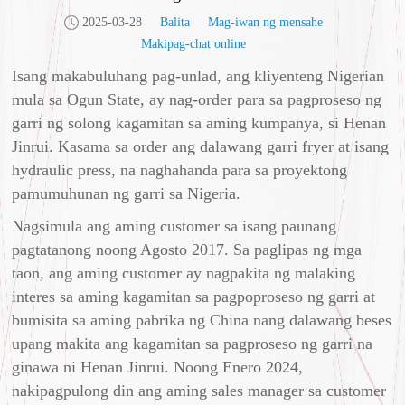
2025-03-28
Balita
Mag-iwan ng mensahe
Makipag-chat online
Isang makabuluhang pag-unlad, ang kliyenteng Nigerian
mula sa Ogun State, ay nag-order para sa pagproseso ng
garri ng solong kagamitan sa aming kumpanya, si Henan
Jinrui. Kasama sa order ang dalawang garri fryer at isang
hydraulic press, na naghahanda para sa proyektong
pamumuhunan ng garri sa Nigeria.
Nagsimula ang aming customer sa isang paunang
pagtatanong noong Agosto 2017. Sa paglipas ng mga
taon, ang aming customer ay nagpakita ng malaking
interes sa aming kagamitan sa pagpoproseso ng garri at
bumisita sa aming pabrika ng China nang dalawang beses
upang makita ang kagamitan sa pagproseso ng garri na
ginawa ni Henan Jinrui. Noong Enero 2024,
nakipagpulong din ang aming sales manager sa customer