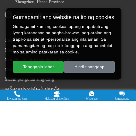
Zhengzhou, Henan Province
Address sa Nigeria: Ogun State, Nigeria
Gumagamit ang website na ito ng cookies
Gumagamit kami ng cookies upang mapabuti ang
iyong karanasan sa pagba-browse, pag-aralan ang
trapiko sa site at i-personalize ang nilalaman. Sa
Cassava Processing Machine
pamamagitan ng pag-click tanggapin ang pahintulot
Machine De Traitement Du Manioc
mo sa aming patakaran sa cookie.
Máquina de procesamiento de yuca
Tanggapin lahat
Hindi tinanggap
Máy chế biến sắn
Mesin pengolah singkong
เครื่องแปรรูปมันสำปะหลัง
Máquina de Processamento de Mandioca
Tawagan mo kami
Makipag-chat online
Whatsapp
Pagtatanong
Copyright © 2015-2026. Doing Holdings - Henan Jinrui Food
Engineering Co., Ltd
| Patakaran sa Privacy |
Lahat ng karapatan ay
nakalaan.
Ang ilang nilalaman sa website na ito ay nagmula sa Internet. Kung
lumalabag sa iyong mga karapatan, mangyaring abisuhan kami sa oras