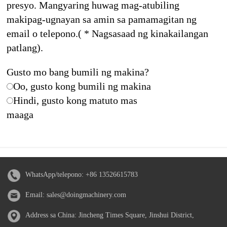
presyo. Mangyaring huwag mag-atubiling
makipag-ugnayan sa amin sa pamamagitan ng
email o telepono.( * Nagsasaad ng kinakailangan
patlang).
Gusto mo bang bumili ng makina?
Oo, gusto kong bumili ng makina
Hindi, gusto kong matuto mas
maaga
WhatsApp/telepono:
+86 13526615783
Email:
sales@doingmachinery.com
Address sa China: Jincheng Times Square, Jinshui District,