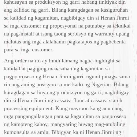
kahusayan sa produksyon ng garri habang tinitiyak din
ang kalidad ng garri. Bilang karagdagan sa kasiguruhan
sa kalidad ng kagamitan, nagbibigay din si Henan Jinrui
sa mga customer ng propesyonal na patnubay sa teknikal
na pag-install at isang taong serbisyo ng warranty upang
malutas ang mga alalahanin pagkatapos ng pagbebenta
para sa mga customer.
Ang order na ito ay hindi lamang nagha-highlight sa
kalidad at pagiging maaasahan ng kagamitan sa
pagpoproseso ng Henan Jinrui garri, ngunit pinagsasama
rin ang aming posisyon sa merkado ng Nigerian. Bilang
karagdagan sa linya ng produksyon ng garri, nagbibigay
din si Henan Jinrui ng cassava flour at cassava starch
processing equipment. Kung mayroon kang anumang
mga pangangailangan para sa kagamitan sa pagproseso
ng kamoteng kahoy, mangyaring huwag mag-atubiling
kumonsulta sa amin. Bibigyan ka ni Henan Jinrui ng