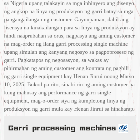
sa Nigeria upang talakayin sa mga inhinyero ang disenyo
ng angkop na linya ng produksyon ng garri batay sa mga
pangangailangan ng customer. Gayunpaman, dahil ang
lisensya na kinakailangan para sa linya ng produksyon ay
hindi naaprubahan sa oras, nagpasya ang aming customer
na mag-order ng ilang garri processing single machine
upang simulan ang kanyang negosyo sa pagpoproseso ng
garri. Pagkatapos ng negosasyon, sa wakas ay
pinirmahan ng aming customer ang kontrata ng pagbili
ng garri single equipment kay Henan Jinrui noong Marso
10, 2025. Bukod pa rito, sinabi rin ng aming customer na
kung mahusay ang performance ng garri single
equipment, mag-o-order siya ng kumpletong linya ng
produksyon ng garri mula kay Henan Jinrui sa hinaharap.