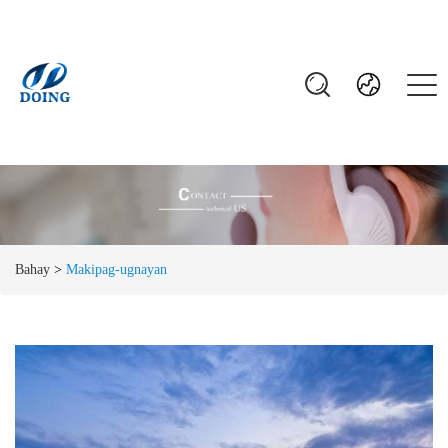
Bahay
>
Makipag-ugnayan