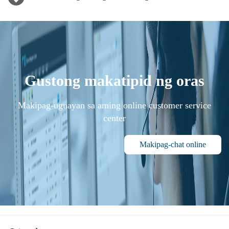
Gustong makatipid ng oras
Makipag-ugnayan sa aming online customer service
center
Makipag-chat online