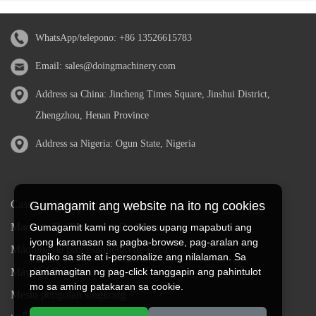
WhatsApp/telepono:
+86 13526615783
Email:
sales@doingmachinery.com
Address sa China: Jincheng Times Square, Jinshui District,
Zhengzhou, Henan Province
Address sa Nigeria: Ogun State, Nigeria
Cassava Processing Machine
Gumagamit ang website na ito ng cookies
Machine De Traitement Du Manioc
Gumagamit kami ng cookies upang mapabuti ang
iyong karanasan sa pagba-browse, pag-aralan ang
Máquina de procesamiento de yuca
trapiko sa site at i-personalize ang nilalaman. Sa
pamamagitan ng pag-click tanggapin ang pahintulot
Máy chế biến sắn
mo sa aming patakaran sa cookie.
Mesin pengolah singkong