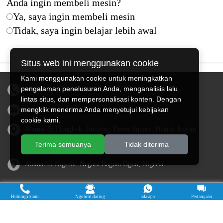
Anda ingin membeli mesin?
Ya, saya ingin membeli mesin
Tidak, saya ingin belajar lebih awal
Situs web ini menggunakan cookie
Kami menggunakan cookie untuk meningkatkan
pengalaman penelusuran Anda, menganalisis lalu
WhatsApp/telepon:
+86 13526615783
lintas situs, dan mempersonalisasi konten. Dengan
E-mail:
penjualan@doingmachinery.com
mengklik menerima Anda menyetujui kebijakan
cookie kami.
Alamat di Tiongkok: Jincheng Times Square, Distrik Jinshui,
Zhengzhou, Provinsi Henan
Terima semuanya
Tidak diterima
Alamat di Nigeria: Negara Bagian Ogun, Nigeria
Hubungi kami
Ngobrol daring
ada apa
Pertanyaan
Cassava Processing Machine
Machine De Traitement Du Manioc