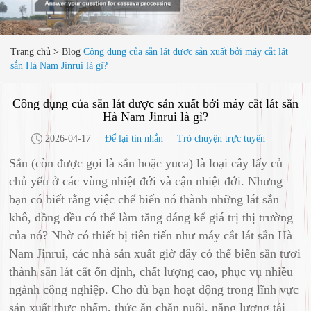
Trang chủ
>
Blog
Công dụng của sắn lát được sản xuất bởi máy cắt lát
sắn Hà Nam Jinrui là gì?
Công dụng của sắn lát được sản xuất bởi máy cắt lát sắn
Hà Nam Jinrui là gì?
2026-04-17
Để lại tin nhắn
Trò chuyện trực tuyến
Sắn (còn được gọi là sắn hoặc yuca) là loại cây lấy củ
chủ yếu ở các vùng nhiệt đới và cận nhiệt đới. Nhưng
bạn có biết rằng việc chế biến nó thành những lát sắn
khô, đồng đều có thể làm tăng đáng kể giá trị thị trường
của nó? Nhờ có thiết bị tiên tiến như máy cắt lát sắn Hà
Nam Jinrui, các nhà sản xuất giờ đây có thể biến sắn tươi
thành sắn lát cắt ổn định, chất lượng cao, phục vụ nhiều
ngành công nghiệp. Cho dù bạn hoạt động trong lĩnh vực
sản xuất thực phẩm, thức ăn chăn nuôi, năng lượng tái