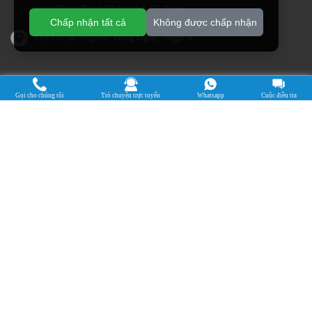
Kim Thủy, Trịnh Châu, tỉnh Hà Nam
Chấp nhận tất cả
Không được chấp nhận
Địa chỉ tại Nigeria: Bang Ogun, Nigeria
Cassava Processing Machine
Gọi cho chúng tôi
Trò chuyện trực tuyến
Whatsapp
Cuộc điều tra
Machine De Traitement Du Manioc
Máquina de procesamiento de yuca
Máy chế biến sắn
Mesin pengolah singkong
เครื่องแปรรูปมันสำปะหลัง
Máquina de Processamento de Mandioca
Bản quyền © 2015-2026. doing Holdings - Công ty TNHH Kỹ thuật
Thực phẩm Hà Nam Jinrui
| Chính sách bảo mật |
Mọi quyền được bảo
lưu.
Một số nội dung trên trang web này đến từ Internet. Nếu vi phạm quyền