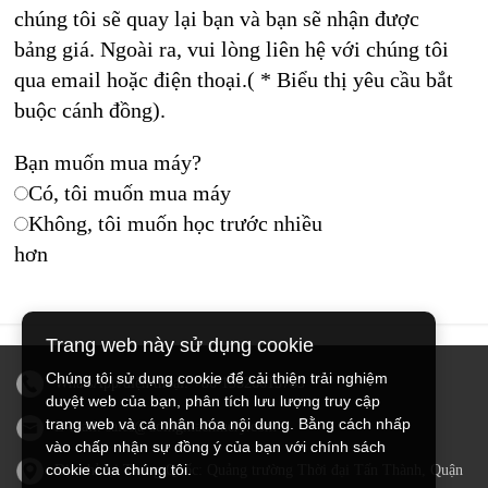
chúng tôi sẽ quay lại bạn và bạn sẽ nhận được
bảng giá. Ngoài ra, vui lòng liên hệ với chúng tôi
qua email hoặc điện thoại.( * Biểu thị yêu cầu bắt
buộc cánh đồng).
Bạn muốn mua máy?
Có, tôi muốn mua máy
Không, tôi muốn học trước nhiều
hơn
Trang web này sử dụng cookie
Chúng tôi sử dụng cookie để cải thiện trải nghiệm
WhatsApp/điện thoại:
+86 13526615783
duyệt web của bạn, phân tích lưu lượng truy cập
trang web và cá nhân hóa nội dung. Bằng cách nhấp
E-mail:
sales@doingmachinery.com
vào chấp nhận sự đồng ý của bạn với chính sách
cookie của chúng tôi.
Địa chỉ tại Trung Quốc: Quảng trường Thời đại Tấn Thành, Quận