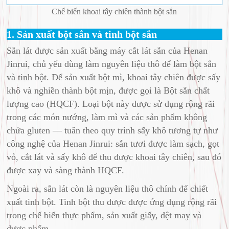
Chế biến khoai tây chiên thành bột sắn
1. Sản xuất bột sắn và tinh bột sắn
Sắn lát được sản xuất bằng máy cắt lát sắn của Henan
Jinrui, chủ yếu dùng làm nguyên liệu thô để làm bột sắn
và tinh bột. Để sản xuất bột mì, khoai tây chiên được sấy
khô và nghiền thành bột mịn, được gọi là Bột sắn chất
lượng cao (HQCF). Loại bột này được sử dụng rộng rãi
trong các món nướng, làm mì và các sản phẩm không
chứa gluten — tuân theo quy trình sấy khô tương tự như
công nghệ của Henan Jinrui: sắn tươi được làm sạch, gọt
vỏ, cắt lát và sấy khô để thu được khoai tây chiên, sau đó
được xay và sàng thành HQCF.
Ngoài ra, sắn lát còn là nguyên liệu thô chính để chiết
xuất tinh bột. Tinh bột thu được được ứng dụng rộng rãi
trong chế biến thực phẩm, sản xuất giấy, dệt may và
dược phẩm.