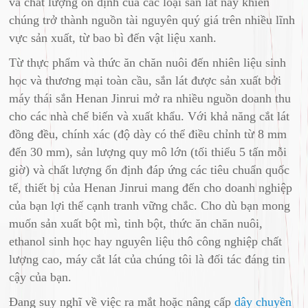
và chất lượng ổn định của các loại sắn lát này khiến
chúng trở thành nguồn tài nguyên quý giá trên nhiều lĩnh
vực sản xuất, từ bao bì đến vật liệu xanh.
Từ thực phẩm và thức ăn chăn nuôi đến nhiên liệu sinh
học và thương mại toàn cầu, sắn lát được sản xuất bởi
máy thái sắn Henan Jinrui mở ra nhiều nguồn doanh thu
cho các nhà chế biến và xuất khẩu. Với khả năng cắt lát
đồng đều, chính xác (độ dày có thể điều chỉnh từ 8 mm
đến 30 mm), sản lượng quy mô lớn (tối thiểu 5 tấn mỗi
giờ) và chất lượng ổn định đáp ứng các tiêu chuẩn quốc
tế, thiết bị của Henan Jinrui mang đến cho doanh nghiệp
của bạn lợi thế cạnh tranh vững chắc. Cho dù bạn mong
muốn sản xuất bột mì, tinh bột, thức ăn chăn nuôi,
ethanol sinh học hay nguyên liệu thô công nghiệp chất
lượng cao, máy cắt lát của chúng tôi là đối tác đáng tin
cậy của bạn.
Đang suy nghĩ về việc ra mắt hoặc nâng cấp
dây chuyền