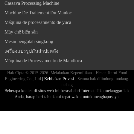
Cassava Processing Machine
Machine De Traitement Du Manioc
Máquina de procesamiento de yuca
Máy chế biến sắn
Mesin pengolah singkong
เครื่องแปรรูปมันสำปะหลัง
Máquina de Processamento de Mandioca
Hak Cipta © 2015-2026. Melakukan Kepemilikan - Henan Jinrui Food
Engineering Co., Ltd
| Kebijakan Privasi |
Semua hak dilindungi undang-
undang.
Beberapa konten di situs web ini berasal dari Internet. Jika melanggar hak
Anda, harap beri tahu kami tepat waktu untuk menghapusnya.