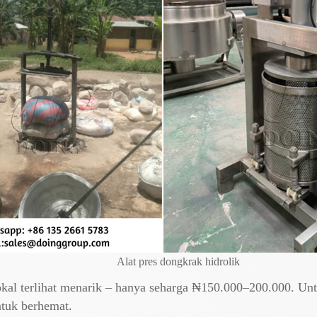
Alat pres dongkrak hidrolik
okal terlihat menarik – hanya seharga ₦150.000–200.000. Untu
untuk berhemat.