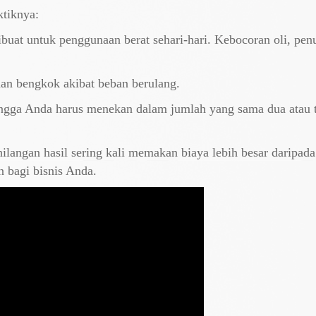
ktiknya:
ibuat untuk penggunaan berat sehari-hari. Kebocoran oli, pe
 dan bengkok akibat beban berulang.
ngga Anda harus menekan dalam jumlah yang sama dua atau ti
ilangan hasil sering kali memakan biaya lebih besar daripada 
 bagi bisnis Anda.