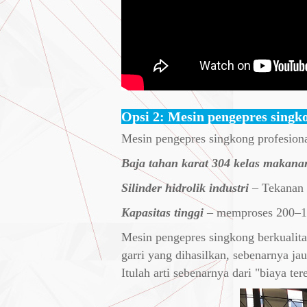
Opsi 2: Mesin pengepres singko
Mesin pengepres singkong profesiona
Baja tahan karat 304 kelas makana
Silinder hidrolik industri
– Tekanan 
Kapasitas tinggi
– memproses 200–1.
Mesin pengepres singkong berkualitas
garri yang dihasilkan, sebenarnya j
Itulah arti sebenarnya dari "biaya ter