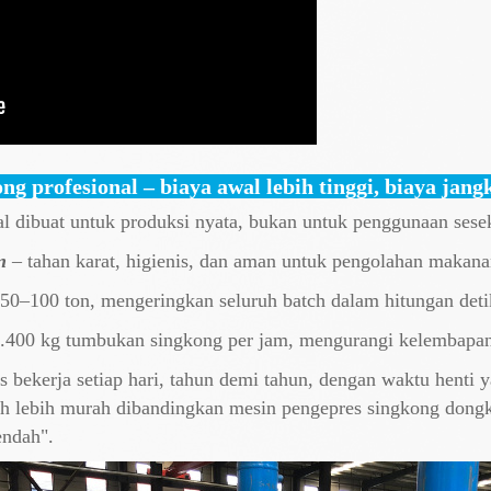
ng profesional – biaya awal lebih tinggi, biaya jan
l dibuat untuk produksi nyata, bukan untuk penggunaan sesek
n
– tahan karat, higienis, dan aman untuk pengolahan makana
50–100 ton, mengeringkan seluruh batch dalam hitungan deti
400 kg tumbukan singkong per jam, mengurangi kelembapan 
 bekerja setiap hari, tahun demi tahun, dengan waktu henti y
auh lebih murah dibandingkan mesin pengepres singkong dongk
endah".