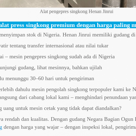
Alat pengepres singkong Henan Jinrui
lat press singkong premium dengan harga paling 
 menyimpan stok di Nigeria. Henan Jinrui memiliki gudang d
tir tentang transfer internasional atau nilai tukar
kai – mesin pengepres singkong sudah ada di Nigeria
njungi gudang, lihat mesinnya, bahkan ujilah
erlu menunggu 30–60 hari untuk pengiriman
erlebih dahulu mesin pengolah singkong terpopuler kami ke
langsung dari cabang lokal kami – menghindari penundaan ya
 uang untuk mesin cetak yang tidak dapat diandalkan?
aya rendah dan kualitas. Dengan gudang Negara Bagian Ogun 
g
dengan harga yang wajar – dengan inspeksi lokal, pengirima