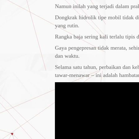
Namun inilah yang terjadi dalam pra
Dongkrak hidrolik tipe mobil tidak d
yang rutin.
Rangka baja sering kali terlalu tipis
Gaya pengepresan tidak merata, sehi
dan waktu.
Selama satu tahun, perbaikan dan keh
tawar-menawar – ini adalah hambatan