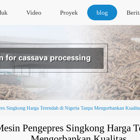
duk
Video
Proyek
blog
Berit
es Singkong Harga Terendah di Nigeria Tanpa Mengorbankan Kualita
esin Pengepres Singkong Harga Te
Mengorbankan Kualitas