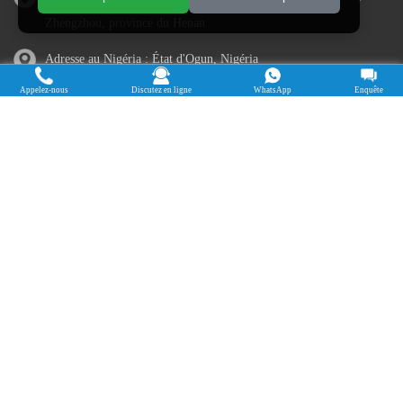
Zhengzhou, province du Henan
Adresse au Nigéria : État d'Ogun, Nigéria
Appelez-nous
Discutez en ligne
WhatsApp
Enquête
Cassava Processing Machine
Machine De Traitement Du Manioc
Máquina de procesamiento de yuca
Máy chế biến sắn
Mesin pengolah singkong
เครื่องแปรรูปมันสำปะหลัง
Máquina de Processamento de Mandioca
Droits d'auteur © 2015-2026. Faire des avoirs - Henan Jinrui Food
Engineering Co., Ltd
| politique de confidentialité |
Tous droits réservés.
Certains contenus de ce site Web proviennent d'Internet. Si vous violez
vos droits, veuillez nous en informer à temps pour le supprimer.