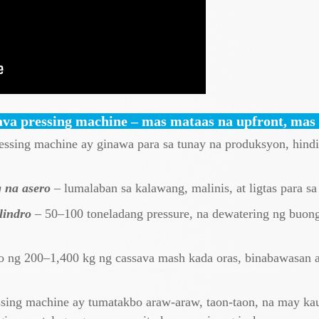
ava pressing machine – mas mataas na upfront, ma
essing machine ay ginawa para sa tunay na produksyon, hind
 na asero
– lumalaban sa kalawang, malinis, at ligtas para s
lindro
– 50–100 toneladang pressure, na dewatering ng buong
 ng 200–1,400 kg ng cassava mash kada oras, binabawasan 
essing machine ay tumatakbo araw-araw, taon-taon, na may k