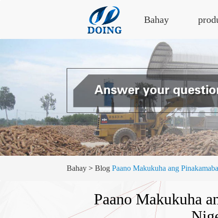
Bahay
prod
Bahay
>
Blog
Paano Makukuha ang Pinakamababa
Paano Makukuha an
Nige