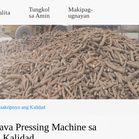
Tungkol
Makipag-
alita
sa Amin
ugnayan
sakripisyo ang Kalidad
va Pressing Machine sa
g Kalidad