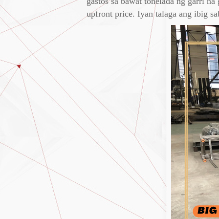
gastos sa bawat tonelada ng garri na
upfront price. Iyan talaga ang ibig 