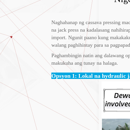
Naghahanap ng cassava pressing mac
na jack press na kadalasang nahihi
import. Ngunit paano kung makakakuh
walang paghihintay para sa pagpapad
Paghambingin natin ang dalawang op
makukuha ang tunay na halaga.
Opsyon 1: Lokal na hydraulic 