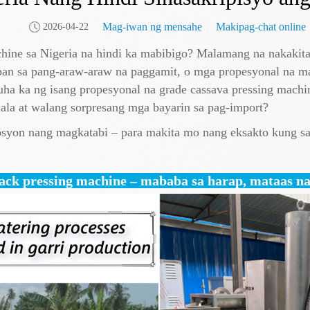
Mag-iwan ng mensahe
Makipag-chat online
2026-04-22
hine sa Nigeria na hindi ka mabibigo? Malamang na nakakit
rapan sa pang-araw-araw na paggamit, o mga propesyonal na 
a ka ng isang propesyonal na grade cassava pressing machin
ala at walang sorpresang mga bayarin sa pag-import?
syon nang magkatabi – para makita mo nang eksakto kung sa
jack pressing machine – mababa sa harap, mataas n