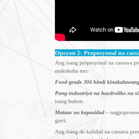
Opsyon 2: Propesyonal na cass
Ang isang propesyonal na cassava pr
makukuha mo:
Food-grade 304 hindi kinakalawang
Pang-industriya na haydroliko na si
isang button.
Mataas na kapasidad
– nagpoproseso
garri.
Ang isang de-kalidad na cassava pr