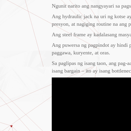
Ngunit narito ang nangyayari sa pag
Ang hydraulic jack na uri ng kotse 
presyon, at nagiging routine na ang p
Ang steel frame ay kadalasang masyad
Ang puwersa ng pagpindot ay hindi p
paggawa, kuryente, at oras.
Sa paglipas ng isang taon, ang pag-a
isang bargain – ito ay isang bottlene