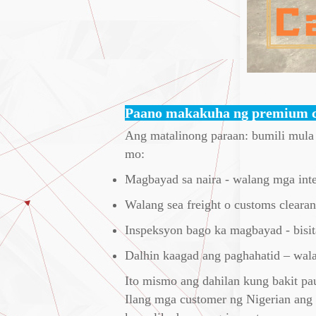
Paano makakuha ng premium ca
Ang matalinong paraan: bumili mula s
mo:
Magbayad sa naira - walang mga inter
Walang sea freight o customs cleara
Inspeksyon bago ka magbayad - bisit
Dalhin kaagad ang paghahatid – wal
Ito mismo ang dahilan kung bakit pa
Ilang mga customer ng Nigerian ang 