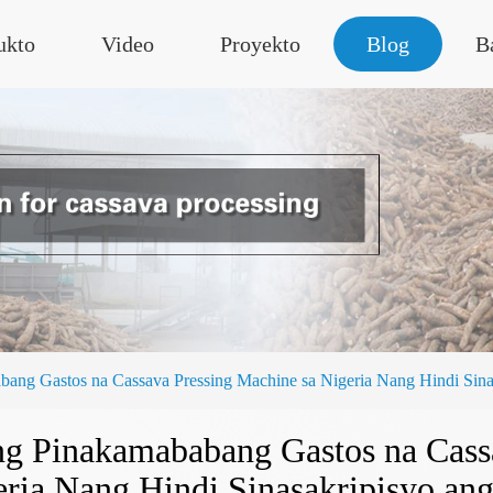
ukto
Video
Proyekto
Blog
B
ng Gastos na Cassava Pressing Machine sa Nigeria Nang Hindi Sina
g Pinakamababang Gastos na Cassa
ria Nang Hindi Sinasakripisyo an