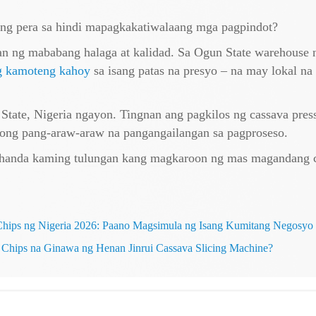
ng pera sa hindi mapagkakatiwalaang mga pagpindot?
an ng mababang halaga at kalidad. Sa Ogun State warehouse 
g kamoteng kahoy
sa isang patas na presyo – na may lokal na 
State, Nigeria ngayon. Tingnan ang pagkilos ng cassava pre
yong pang-araw-araw na pangangailangan sa pagproseso.
handa kaming tulungan kang magkaroon ng mas magandang c
Chips ng Nigeria 2026: Paano Magsimula ng Isang Kumitang Negosyo 
Chips na Ginawa ng Henan Jinrui Cassava Slicing Machine?