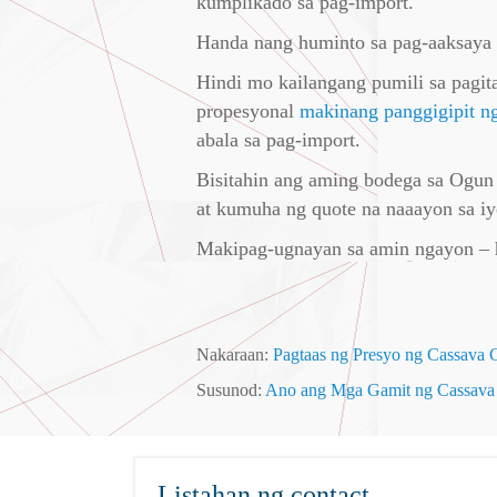
kumplikado sa pag-import.
Handa nang huminto sa pag-aaksaya 
Hindi mo kailangang pumili sa pagit
propesyonal
makinang panggigipit n
abala sa pag-import.
Bisitahin ang aming bodega sa Ogun 
at kumuha ng quote na naaayon sa i
Makipag-ugnayan sa amin ngayon – 
Nakaraan:
Pagtaas ng Presyo ng Cassava 
Susunod:
Ano ang Mga Gamit ng Cassava 
Listahan ng contact