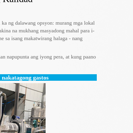
a ka ng dalawang opsyon: murang mga lokal
makina na mukhang masyadong mahal para i-
e sa isang makatwirang halaga - nang
an napupunta ang iyong pera, at kung paano
a nakatagong gastos