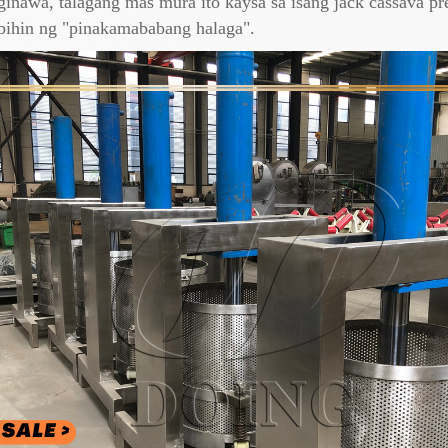
 ginawa, talagang mas mura ito kaysa sa isang jack cassava p
sabihin ng "pinakamababang halaga".