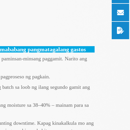
s mababang pangmatagalang gastos
i paminsan-minsang paggamit. Narito ang
a pagproseso ng pagkain.
 batch sa loob ng ilang segundo gamit ang
ang moisture sa 38–40% – mainam para sa
aunting downtime. Kapag kinakalkula mo ang