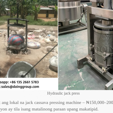
Hydraulic jack press
t ang lokal na jack cassava pressing machine – ₦150,000–200,
 iyon ay tila isang matalinong paraan upang makatipid.