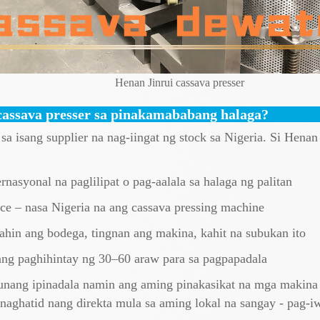
Henan Jinrui cassava presser
ssava presser sa pinakamababang halaga?
a isang supplier na nag-iingat ng stock sa Nigeria. Si Hena
nasyonal na paglilipat o pag-aalala sa halaga ng palitan
nce – nasa Nigeria na ang cassava pressing machine
ahin ang bodega, tingnan ang makina, kahit na subukan ito
ang paghihintay ng 30–60 araw para sa pagpapadala
unang ipinadala namin ang aming pinakasikat na mga makina 
naghatid nang direkta mula sa aming lokal na sangay - pag-i