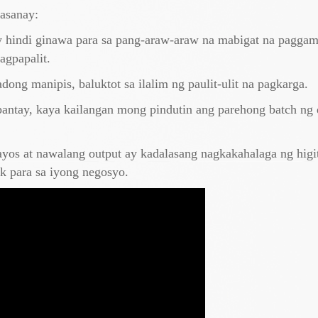
sasanay:
ay hindi ginawa para sa pang-araw-araw na mabigat na paggam
agpapalit.
ong manipis, baluktot sa ilalim ng paulit-ulit na pagkarga.
antay, kaya kailangan mong pindutin ang parehong batch ng d
ayos at nawalang output ay kadalasang nagkakahalaga ng higi
ck para sa iyong negosyo.