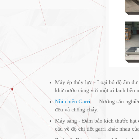
Máy ép thủy lực - Loại bỏ độ ẩm dư
khử nước cùng với một xi lanh bên n
Nồi chiên Garri
— Nướng sắn nghiền t
đều và chống cháy.
Máy sàng - Đảm bảo kích thước hạt đ
cầu về độ chi tiết garri khác nhau củ