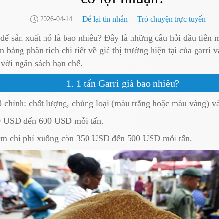
Để lại tin nhắn
Trò chuyện trực tuyến
2026-04-14
í để sản xuất nó là bao nhiêu? Đây là những câu hỏi đầu tiên
 bảng phân tích chi tiết về giá thị trường hiện tại của garri
ả với ngân sách hạn chế.
1. 1 tấn Garri giá bao nhiêu?
ố chính: chất lượng, chủng loại (màu trắng hoặc màu vàng) và
00 USD đến 600 USD mỗi tấn.
iảm chi phí xuống còn 350 USD đến 500 USD mỗi tấn.