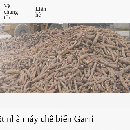
Về
Liên
chúng
hệ
tôi
ột nhà máy chế biến Garri