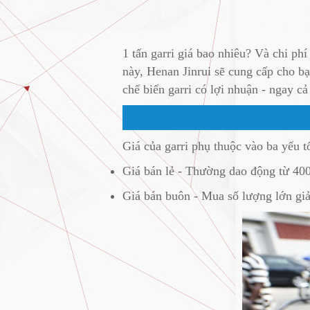
1 tấn garri giá bao nhiêu? Và chi ph
này, Henan Jinrui sẽ cung cấp cho bạn
chế biến garri có lợi nhuận - ngay c
Giá của garri phụ thuộc vào ba yếu t
Giá bán lẻ - Thường dao động từ 4
Giá bán buôn - Mua số lượng lớn g