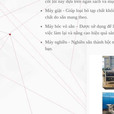
cốt lõi này dựa trên ngân sách và mụ
Máy giặt - Giúp loại bỏ tạp chất khỏ
chất do sắn mang theo.
Máy bóc vỏ sắn – Được sử dụng để lo
việc làm lại và nâng cao hiệu quả sản
Máy nghiền - Nghiền sắn thành bột 
bạn.