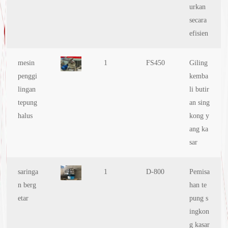
urkan
secara
efisien
mesin
1
FS450
Giling
penggi
kemba
lingan
li butir
tepung
an sing
halus
kong y
ang ka
sar
saringa
1
D-800
Pemisa
n berg
han te
etar
pung s
ingkon
g kasar