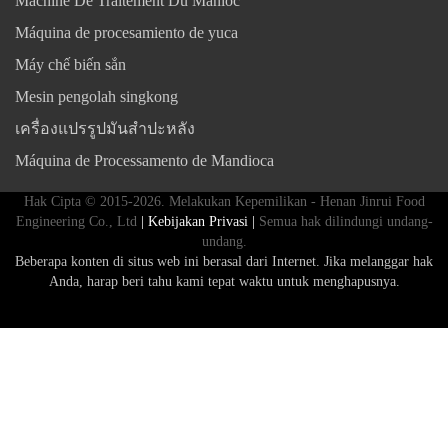
Machine De Traitement Du Manioc
Máquina de procesamiento de yuca
Máy chế biến sắn
Mesin pengolah singkong
เครื่องแปรรูปมันสำปะหลัง
Máquina de Processamento de Mandioca
Hak Cipta © 2015-2026. Melakukan Kepemilikan - Henan Jinrui Food
Engineering Co., Ltd
| Kebijakan Privasi |
Semua hak dilindungi undang-
undang.
Beberapa konten di situs web ini berasal dari Internet. Jika melanggar hak
Anda, harap beri tahu kami tepat waktu untuk menghapusnya.