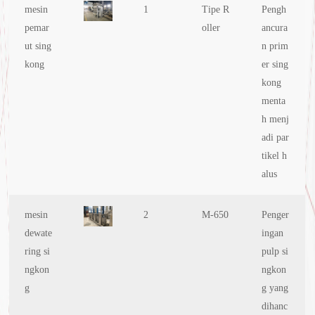
mesin
1
Tipe R
Pengh
pemar
oller
ancura
ut sing
n prim
kong
er sing
kong
menta
h menj
adi par
tikel h
alus
mesin
2
M-650
Penger
dewate
ingan
ring si
pulp si
ngkon
ngkon
g
g yang
dihanc