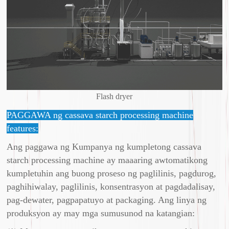
Flash dryer
PAGGAWA ng cassava starch processing machine
features:
Ang paggawa ng Kumpanya ng kumpletong cassava
starch processing machine ay maaaring awtomatikong
kumpletuhin ang buong proseso ng paglilinis, pagdurog,
paghihiwalay, paglilinis, konsentrasyon at pagdadalisay,
pag-dewater, pagpapatuyo at packaging. Ang linya ng
produksyon ay may mga sumusunod na katangian: