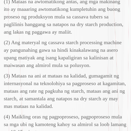
(1) Mataas na awtomatikong antas, ang mga makinang
ito ay maaaring awtomatikong kumpletuhin ang buong
proseso ng produksyon mula sa cassava tubers sa
paglilinis hanggang sa natapos na dry starch production,
ang lakas ng paggawa ay maliit.
(2) Ang materyal ng cassava starch processing machine
ay pangunahing gawa sa hindi kinakalawang na asero
upang matiyak ang isang kapaligiran sa kalinisan at
maiwasan ang almirol mula sa polusyon.
(3) Mataas na ani at mataas na kalidad, gumagamit ng
internasyonal na teknolohiya sa pagproseso at kagamitan,
mataas ang rate ng pagkuha ng starch, mataas ang ani ng
starch, at samantala ang natapos na dry starch ay may
mas mataas na kalidad.
(4) Maikling oras ng pagpoproseso, pagpoproseso mula
sa mga ubi ng kamoteng kahoy sa almirol sa loob lamang