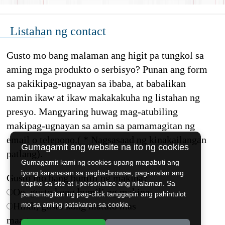
Listahan ng contact
Gusto mo bang malaman ang higit pa tungkol sa
aming mga produkto o serbisyo? Punan ang form
sa pakikipag-ugnayan sa ibaba, at babalikan
namin ikaw at ikaw makakakuha ng listahan ng
presyo. Mangyaring huwag mag-atubiling
makipag-ugnayan sa amin sa pamamagitan ng
email o telepono.( * Nagsasaad ng kinakailangan
Gumagamit ang website na ito ng cookies
patlang).
Gumagamit kami ng cookies upang mapabuti ang
iyong karanasan sa pagba-browse, pag-aralan ang
Gusto mo bang bumili ng makina?
trapiko sa site at i-personalize ang nilalaman. Sa
Oo, gusto kong bumili ng makina
pamamagitan ng pag-click tanggapin ang pahintulot
Hindi, gusto kong matuto mas
mo sa aming patakaran sa cookie.
maaga