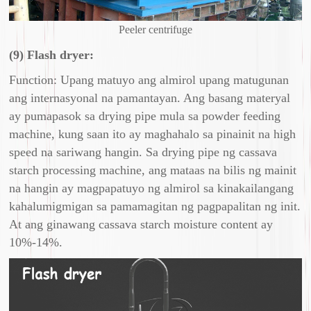
Peeler centrifuge
(9) Flash dryer:
Function: Upang matuyo ang almirol upang matugunan
ang internasyonal na pamantayan. Ang basang materyal
ay pumapasok sa drying pipe mula sa powder feeding
machine, kung saan ito ay maghahalo sa pinainit na high
speed na sariwang hangin. Sa drying pipe ng cassava
starch processing machine, ang mataas na bilis ng mainit
na hangin ay magpapatuyo ng almirol sa kinakailangang
kahalumigmigan sa pamamagitan ng pagpapalitan ng init.
At ang ginawang cassava starch moisture content ay
10%-14%.