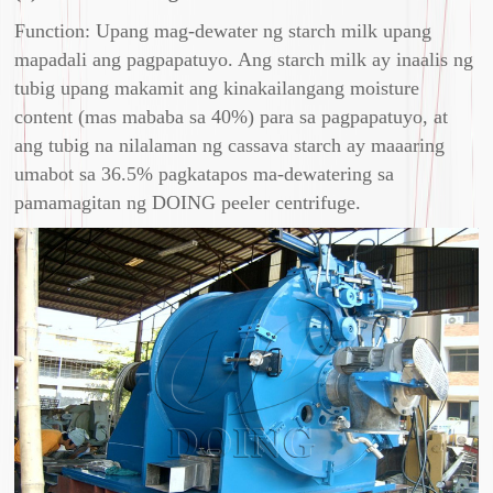
Function: Upang mag-dewater ng starch milk upang
mapadali ang pagpapatuyo. Ang starch milk ay inaalis ng
tubig upang makamit ang kinakailangang moisture
content (mas mababa sa 40%) para sa pagpapatuyo, at
ang tubig na nilalaman ng cassava starch ay maaaring
umabot sa 36.5% pagkatapos ma-dewatering sa
pamamagitan ng DOING peeler centrifuge.