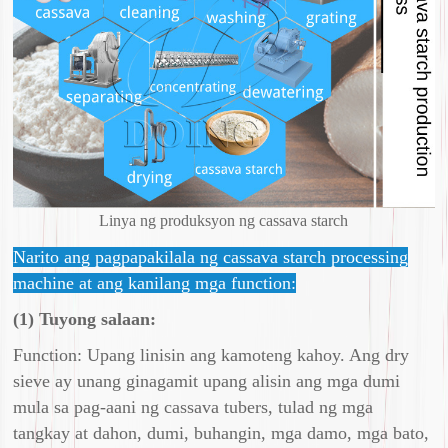
Linya ng produksyon ng cassava starch
Narito ang pagpapakilala ng cassava starch processing
machine at ang kanilang mga function:
(1) Tuyong salaan:
Function: Upang linisin ang kamoteng kahoy. Ang dry
sieve ay unang ginagamit upang alisin ang mga dumi
mula sa pag-aani ng cassava tubers, tulad ng mga
tangkay at dahon, dumi, buhangin, mga damo, mga bato,