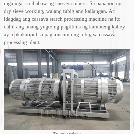
mga ugat sa ibabaw ng cassava tubers. Sa panahon ng
dry sieve working, walang tubig ang kailangan. At
idagdag ang cassava starch processing machine na ito
dahil ang unang yugto ng paglilinis ng kamoteng kahoy
ay makakatipid sa pagkonsumo ng tubig sa cassava
processing plant.
Tuyong salaan