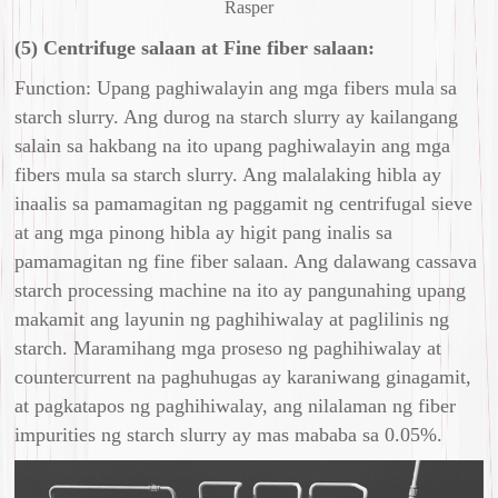
Rasper
(5) Centrifuge salaan at Fine fiber salaan:
Function: Upang paghiwalayin ang mga fibers mula sa
starch slurry. Ang durog na starch slurry ay kailangang
salain sa hakbang na ito upang paghiwalayin ang mga
fibers mula sa starch slurry. Ang malalaking hibla ay
inaalis sa pamamagitan ng paggamit ng centrifugal sieve
at ang mga pinong hibla ay higit pang inalis sa
pamamagitan ng fine fiber salaan. Ang dalawang cassava
starch processing machine na ito ay pangunahing upang
makamit ang layunin ng paghihiwalay at paglilinis ng
starch. Maramihang mga proseso ng paghihiwalay at
countercurrent na paghuhugas ay karaniwang ginagamit,
at pagkatapos ng paghihiwalay, ang nilalaman ng fiber
impurities ng starch slurry ay mas mababa sa 0.05%.