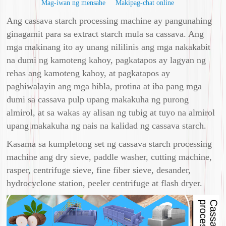
Mag-iwan ng mensahe
Makipag-chat online
Ang cassava starch processing machine ay pangunahing
ginagamit para sa extract starch mula sa cassava. Ang
mga makinang ito ay unang nililinis ang mga nakakabit
na dumi ng kamoteng kahoy, pagkatapos ay lagyan ng
rehas ang kamoteng kahoy, at pagkatapos ay
paghiwalayin ang mga hibla, protina at iba pang mga
dumi sa cassava pulp upang makakuha ng purong
almirol, at sa wakas ay alisan ng tubig at tuyo na almirol
upang makakuha ng nais na kalidad ng cassava starch.
Kasama sa kumpletong set ng cassava starch processing
machine ang dry sieve, paddle washer, cutting machine,
rasper, centrifuge sieve, fine fiber sieve, desander,
hydrocyclone station, peeler centrifuge at flash dryer.