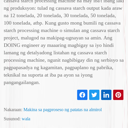
cassava starch processing machine na may iba't ibang laki
ng produksyon: tulad ng cassava starch output kada araw
na 12 tonelada, 20 tonelada, 30 tonelada, 50 tonelada,
100 tonelada, atbp. Kung gusto mong bumili ng cassava
starch processing machine o simulan ang cassava starch
project, malugod na makipag-ugnayan sa amin. Ang
DOING engineer ay maaaring magbigay sa iyo hindi
lamang ng detalyadong listahan ng cassava starch
processing machine, ngunit nagbibigay din ng serbisyo sa
pagpapasadya ng kagamitan, pagpaplano ng pabrika,
teknikal na suporta at iba pa ayon sa iyong
pangangailangan.
Nakaraan:
Makina sa pagproseso ng patatas na almirol
Susunod:
wala