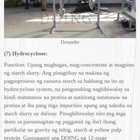
Desander
(7) Hydrocyclone:
Function: Upang maghugas, mag-concentrate at magpino
ng starch slurry. Ang pinagtibay na makina ng
pagpoproseso ng cassava starch sa hakbang na ito ay
hydrocyclone system, na pangunahing naghihiwalay sa
hindi matutunaw na protina at natitirang natutunaw na
protina at iba pang mga impurities upang ang nakuha na
starch slurry ay dalisay. Pinaghihiwalay nito ang mga
dumi sa pamamagitan ng paggamit ng iba't ibang
partikular na gravity ng tubig, starch at yellow pulp
protein. Gumagamit ang DOING ng 12-stage