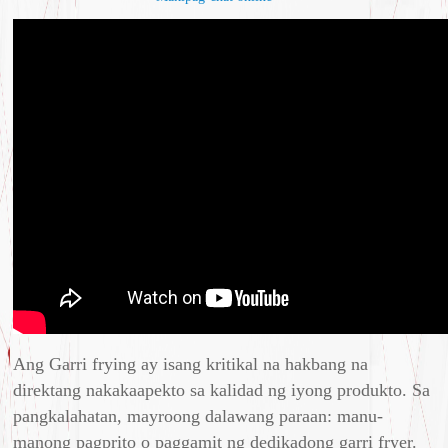
Ang Garri frying ay isang kritikal na hakbang na
direktang nakakaapekto sa kalidad ng iyong produkto. Sa
pangkalahatan, mayroong dalawang paraan: manu-
manong pagprito o paggamit ng dedikadong garri fryer.