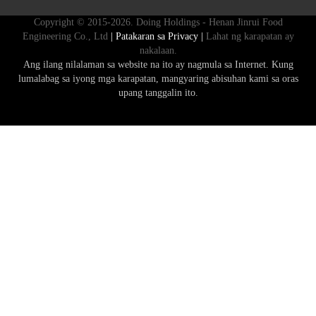
Copyright © 2015-2026. Doing Holdings - Henan Jinrui Food
Engineering Co., Ltd
| Patakaran sa Privacy |
Lahat ng karapatan ay
nakalaan.
Ang ilang nilalaman sa website na ito ay nagmula sa Internet. Kung
lumalabag sa iyong mga karapatan, mangyaring abisuhan kami sa oras
upang tanggalin ito.