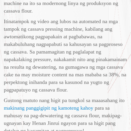
machine na ito sa modernong linya ng produksyon ng
cassava flour.
Itinatampok ng video ang lubos na automated na mga
tampok ng cassava pressing machine, kabilang ang
awtomatikong pagpapakain at pagbabawas, na
makabuluhang nagpapabuti sa kahusayan sa pagproseso
ng cassava. Sa pamamagitan ng paglalapat ng
napakalaking pressure, nakakamit nito ang pinakamainam
na resulta ng dewatering, na gumagawa ng mga cassava
cake na may moisture content na mas mababa sa 38%, na
perpektong inihanda para sa kasunod na yugto ng
pagpapatuyo ng cassava flour.
Gustong matuto nang higit pa tungkol sa maaasahang ito
makinang panggigipit ng kamoteng kahoy
para sa
mahusay na pag-dewatering ng cassava flour, makipag-
ugnayan kay Henan Jinrui ngayon para sa higit pang
detalye ng kagamitan at pagpepresyo!