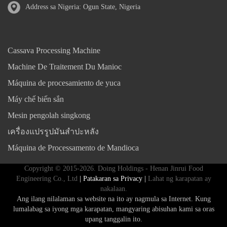
Address sa Nigeria: Ogun State, Nigeria
Cassava Processing Machine
Machine De Traitement Du Manioc
Máquina de procesamiento de yuca
Máy chế biến sắn
Mesin pengolah singkong
เครื่องแปรรูปมันสำปะหลัง
Máquina de Processamento de Mandioca
Copyright © 2015-2026. Doing Holdings - Henan Jinrui Food
Engineering Co., Ltd
| Patakaran sa Privacy |
Lahat ng karapatan ay
nakalaan.
Ang ilang nilalaman sa website na ito ay nagmula sa Internet. Kung
lumalabag sa iyong mga karapatan, mangyaring abisuhan kami sa oras
upang tanggalin ito.