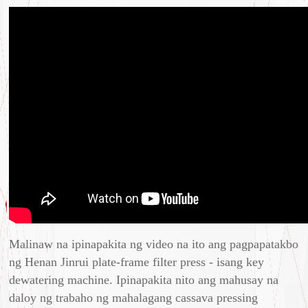
Malinaw na ipinapakita ng video na ito ang pagpapatakbo
ng Henan Jinrui plate-frame filter press - isang key
dewatering machine. Ipinapakita nito ang mahusay na
daloy ng trabaho ng mahalagang cassava pressing