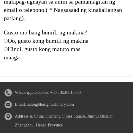
makipag-ugnayan sa amin sa pamamagitan ng
email o telepono.( * Nagsasaad ng kinakailangan
patlang).
Gusto mo bang bumili ng makina?
Oo, gusto kong bumili ng makina
Hindi, gusto kong matuto mas
maaga
WhatsApp/telepono:
+86 13526615783
Email:
sales@doingmachinery.com
Address sa China: Jincheng Times Square, Jinshui District,
Zhengzhou, Henan Province