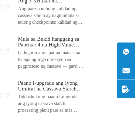
Ang 3 Kritikal na
Checkpoints para sa Pare-
Ang pare-parehong kalidad ng
parehong Kalidad
cassava starch ay nagmumula sa
tatlong checkpoints: kalidad ng
hilaw na materyales, extr...
Mula sa Bukid hanggang sa
Pabrika: 4 na High-Value
Cassava Processing
Galugarin ang apat na mataas na
Directions para sa mga
halaga ng mga direksyon sa
Nigerian na Magsasaka at
pagproseso ng cassava — garri,
Exporter
harina, starch, at chips ...
Paano I-upgrade ang Iyong
Umiiral na Cassava Starch
Processing Plant para sa
Tuklasin kung paano i-upgrade
Standardized at Regulated
ang iyong cassava starch
Production?
processing plant para sa mas
mataas na ani, mas mababang
gastos...