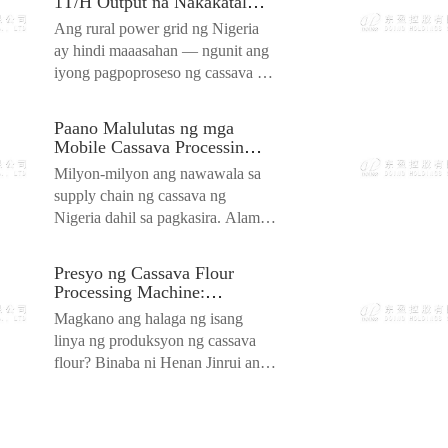
1T/H Output na Nakakatalo
sa Pagkawala ng Koryente
Ang rural power grid ng Nigeria
sa Rural
ay hindi maaasahan — ngunit ang
iyong pagpoproseso ng cassava ay
hindi dapat. Ang...
Paano Malulutas ng mga
Mobile Cassava Processing
Lines ang Mga Bottleneck
Milyon-milyon ang nawawala sa
ng Supply Chain ng Nigeria
supply chain ng cassava ng
Nigeria dahil sa pagkasira. Alamin
kung paano ang mobile cassava
proce...
Presyo ng Cassava Flour
Processing Machine:
Magkano ang Gastos ng
Magkano ang halaga ng isang
Production Line?
linya ng produksyon ng cassava
flour? Binaba ni Henan Jinrui ang
mga presyo mula sa $...