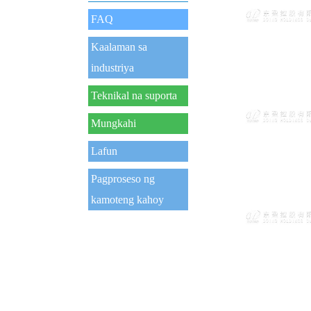
FAQ
Kaalaman sa
industriya
Teknikal na suporta
Mungkahi
Lafun
Pagproseso ng
kamoteng kahoy