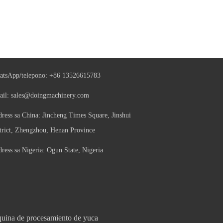
tsApp/telepono:
+86 13526615783
ail:
sales@doingmachinery.com
ress sa China: Jincheng Times Square, Jinshui
trict, Zhengzhou, Henan Province
ress sa Nigeria: Ogun State, Nigeria
uina de procesamiento de yuca