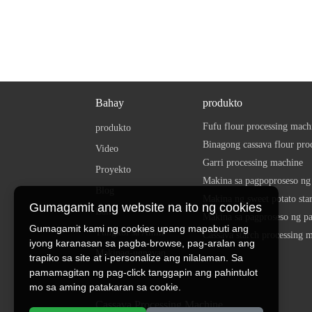
Bahay
produkto
Fufu flour processing mach
produkto
Binagong cassava flour pro
Video
Garri processing machine
Proyekto
Blog
Makina ng sweet potato sta
Gumagamit ang website na ito ng cookies
Balita
Makina sa pagproseso ng pa
Gumagamit kami ng cookies upang mapabuti ang
Tungkol sa Amin
Cassava starch processing 
iyong karanasan sa pagba-browse, pag-aralan ang
Makipag-ugnayan
trapiko sa site at i-personalize ang nilalaman. Sa
pamamagitan ng pag-click tanggapin ang pahintulot
mo sa aming patakaran sa cookie.
Cassava Processing Machine