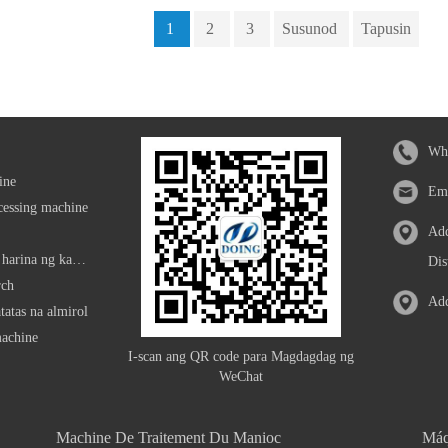
1
2
3
Susunod
Tapusin
Wha
ine
Em
cessing machine
Add
Makina sa pagpoproseso ng harina ng kamoteng kahoy
Dis
rch
Add
tatas na almirol
machine
I-scan ang QR code para Magdagdag ng
WeChat
Machine De Traitement Du Manioc
Máq