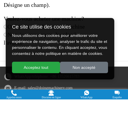
Désigne un champ).
Voulez-vous acheter une machine?
Oui, je veux acheter une machine
Ce site utilise des cookies
Non, je veux apprendre plus à
Nous utilisons des cookies pour améliorer votre
expérience de navigation, analyser le trafic du site et
l'avance
personnaliser le contenu. En cliquant acceptez, vous
consentez à notre politique en matière de cookies.
Acceptez tout
Non accepté
WhatsApp/téléphone:
+86 13526615783
E-mail:
sales@doingmachinery.com
Appelez-nous
Discutez en ligne
WhatsApp
Enquête
Adresse en Chine : Jincheng Times Square, district de Jinshui,
Zhengzhou, province du Henan
Adresse au Nigéria : État d'Ogun, Nigéria