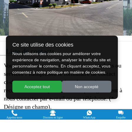
Ce site utilise des cookies
Liste de contacts
Nous utilisons des cookies pour améliorer votre
expérience de navigation, analyser le trafic du site et
Vous souhaitez en savoir plus sur nos produits ou
personnaliser le contenu. En cliquant acceptez, vous
consentez à notre politique en matière de cookies.
services ? Remplissez le formulaire de contact
ci-dessous et nous vous répondrons toi et toi
Acceptez tout
Non accepté
recevra la liste de prix. N'hésitez pas également à
nous contacter par e-mail ou par téléphone. (*
Désigne un champ).
Appelez-nous
Discutez en ligne
WhatsApp
Enquête
Voulez-vous acheter une machine?
Oui, je veux acheter une machine