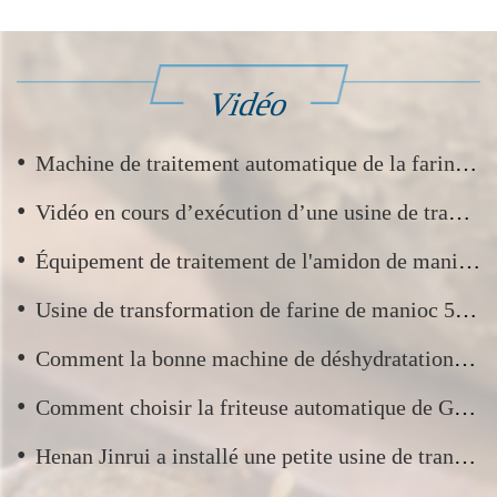
Vidéo
•
Machine de traitement automatique de la farine de manioc et vidéo du processus de production de farine de manioc
•
Vidéo en cours d’exécution d’une usine de transformation d’amidon de manioc
•
Équipement de traitement de l'amidon de manioc en Indonésie en cours d'exécution vidéo
•
Usine de transformation de farine de manioc 5TPD de Guyane — Mise en service et essai
•
Comment la bonne machine de déshydratation du manioc augmente votre rendement et vos bénéfices ?
•
Comment choisir la friteuse automatique de Garri adaptée à votre entreprise de transformation de Garri ?
•
Henan Jinrui a installé une petite usine de transformation d'amidon de manioc pour l'État d'Oyo, au Nigeria