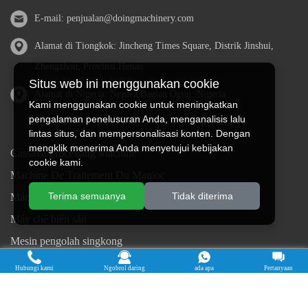
E-mail:
penjualan@doingmachinery.com
Alamat di Tiongkok: Jincheng Times Square, Distrik Jinshui,
Zhengzhou, Provinsi Henan
Situs web ini menggunakan cookie
Alamat di Nigeria: Negara Bagian Ogun, Nigeria
Kami menggunakan cookie untuk meningkatkan
pengalaman penelusuran Anda, menganalisis lalu
lintas situs, dan mempersonalisasi konten. Dengan
mengklik menerima Anda menyetujui kebijakan
Cassava Processing Machine
cookie kami.
Machine De Traitement Du Manioc
Terima semuanya
Tidak diterima
Máquina de procesamiento de yuca
Máy chế biến sắn
Mesin pengolah singkong
เครื่องแปรรูปมันสำปะหลัง
Hubungi kami
Ngobrol daring
ada apa
Pertanyaan
Máquina de Processamento de Mandioca