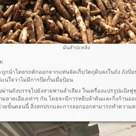
มันสำปะหลัง
ด:
งจะถูกนำโดยรถตักออกจากแท่นจัดเก็บวัตถุดิบลงในถัง ถัง
แน่ใจว่าไม่มีการปิดกั้นเมื่อป้อน
ผ่านถังบรรจุไปยังสายพานลำเลียง ในเครื่องแปรรูปแป้งฟู
ลาดเอียงเท่าๆ กัน โดยจะมีการหยิบลำต้นและกิ่งก้านออกมา
้วยขั้นตอนนี้ สิ่งสกปรกและการลอกออกสามารถทำความสะ