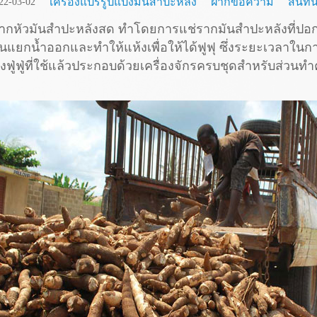
เครื่องแปรรูปแป้งมันสำปะหลัง
ฝากข้อความ
สนทน
22-03-02
ำจากหัวมันสำปะหลังสด ทำโดยการแช่รากมันสำปะหลังที่ปอกเป
แยกน้ำออกและทำให้แห้งเพื่อให้ได้ฟูฟุ ซึ่งระยะเวลาในการ
ปแป้งฟู่ฟู่ที่ใช้แล้วประกอบด้วยเครื่องจักรครบชุดสำหรับส