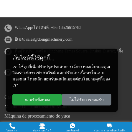
WhatsApp/โทรศัพท์:
+86 13526615783
อีเมล:
sales@doingmachinery.com
ที่อยู่ในประเทศจีน: Jincheng Times Square, Jinshui District, เจิ้ง
เว็บไซต์นี้ใช้คุกกี้
โจว, มณฑลเหอหนาน
เราใช้คุกกี้เพื่อปรับปรุงประสบการณ์การท่องเว็บของคุณ
ที่อยู่ในไนจีเรีย: Ogun State, ไนจีเรีย
วิเคราะห์การเข้าชมไซต์ และปรับแต่งเนื้อหาในแบบ
ของคุณ โดยคลิก ยอมรับคุณยินยอมต่อนโยบายคุกกี้ของ
เรา
Cassava Processing Machine
ยอมรับทั้งหมด
ไม่ได้รับการยอมรับ
Machine De Traitement Du Manioc
Máquina de procesamiento de yuca
Máy chế biến sắn
โทรหาเรา
สนทนาออนไลน์
วอทส์แอพพ์
สอบถามรายละเอียดเพิ่มเติม