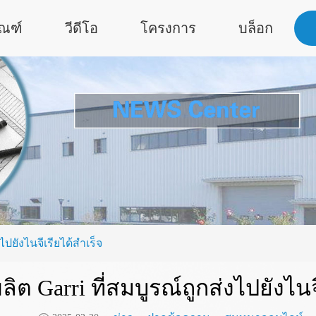
ัณฑ์
วีดีโอ
โครงการ
บล็อก
ไปยังไนจีเรียได้สำเร็จ
ต Garri ที่สมบูรณ์ถูกส่งไปยังไนจ