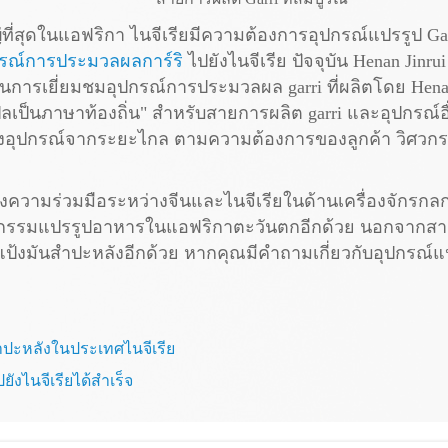
่สุดในแอฟริกา ไนจีเรียมีความต้องการอุปกรณ์แปรรูป Garri เ
กรณ์การประมวลผลการ์ริ
ไปยังไนจีเรีย ปัจจุบัน Henan Jinr
ในการเยี่ยมชมอุปกรณ์การประมวลผล garri ที่ผลิตโดย Hen
ลเป็นภาษาท้องถิ่น" สำหรับสายการผลิต garri และอุปกรณ์อื่
งอุปกรณ์จากระยะไกล ตามความต้องการของลูกค้า วิศวกร
สร้างความร่วมมือระหว่างจีนและไนจีเรียในด้านเครื่องจักรกล
รรมแปรรูปอาหารในแอฟริกาตะวันตกอีกด้วย นอกจากสายการผ
ป้งมันสำปะหลังอีกด้วย หากคุณมีคำถามเกี่ยวกับอุปกรณ์แ
ำปะหลังในประเทศไนจีเรีย
ปยังไนจีเรียได้สำเร็จ