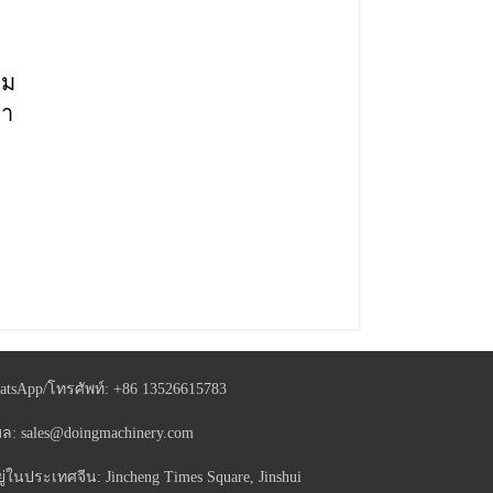
์ม
รา
atsApp/โทรศัพท์:
+86 13526615783
มล:
sales@doingmachinery.com
อยู่ในประเทศจีน: Jincheng Times Square, Jinshui