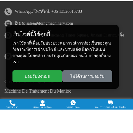
WhatsApp/โทรศัพท์:
+86 13526615783
อีเมล:
sales@doingmachinery.com
เว็บไซต์นี้ใช้คุกกี้
ที่อยู่ในประเทศจีน: Jincheng Times Square, Jinshui District, เจิ้ง
เราใช้คุกกี้เพื่อปรับปรุงประสบการณ์การท่องเว็บของคุณ
โจว, มณฑลเหอหนาน
วิเคราะห์การเข้าชมไซต์ และปรับแต่งเนื้อหาในแบบ
ของคุณ โดยคลิก ยอมรับคุณยินยอมต่อนโยบายคุกกี้ของ
ที่อยู่ในไนจีเรีย: Ogun State, ไนจีเรีย
เรา
ยอมรับทั้งหมด
ไม่ได้รับการยอมรับ
Cassava Processing Machine
Machine De Traitement Du Manioc
Máquina de procesamiento de yuca
โทรหาเรา
สนทนาออนไลน์
วอทส์แอพพ์
สอบถามรายละเอียดเพิ่มเติม
Máy chế biến sắn
Mesin pengolah singkong
เครื่องแปรรูปมันสำปะหลัง