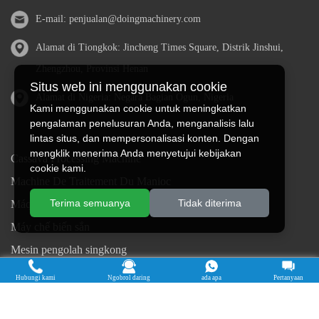
E-mail:
penjualan@doingmachinery.com
Alamat di Tiongkok: Jincheng Times Square, Distrik Jinshui,
Zhengzhou, Provinsi Henan
Situs web ini menggunakan cookie
Alamat di Nigeria: Negara Bagian Ogun, Nigeria
Kami menggunakan cookie untuk meningkatkan
pengalaman penelusuran Anda, menganalisis lalu
lintas situs, dan mempersonalisasi konten. Dengan
mengklik menerima Anda menyetujui kebijakan
Cassava Processing Machine
cookie kami.
Machine De Traitement Du Manioc
Terima semuanya
Tidak diterima
Máquina de procesamiento de yuca
Máy chế biến sắn
Mesin pengolah singkong
เครื่องแปรรูปมันสำปะหลัง
Hubungi kami
Ngobrol daring
ada apa
Pertanyaan
Máquina de Processamento de Mandioca