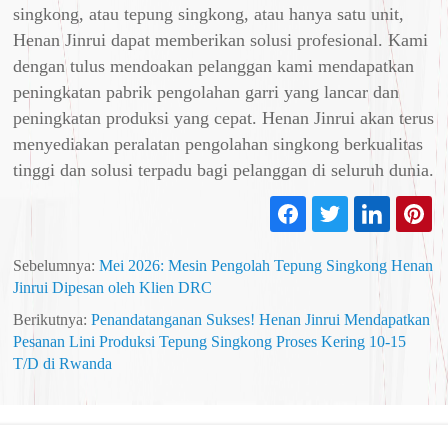
singkong, atau tepung singkong, atau hanya satu unit,
Henan Jinrui dapat memberikan solusi profesional. Kami
dengan tulus mendoakan pelanggan kami mendapatkan
peningkatan pabrik pengolahan garri yang lancar dan
peningkatan produksi yang cepat. Henan Jinrui akan terus
menyediakan peralatan pengolahan singkong berkualitas
tinggi dan solusi terpadu bagi pelanggan di seluruh dunia.
Sebelumnya:
Mei 2026: Mesin Pengolah Tepung Singkong Henan
Jinrui Dipesan oleh Klien DRC
Berikutnya:
Penandatanganan Sukses! Henan Jinrui Mendapatkan
Pesanan Lini Produksi Tepung Singkong Proses Kering 10-15
T/D di Rwanda