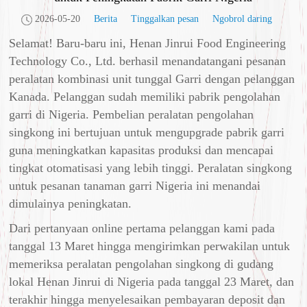
2026-05-20
Berita
Tinggalkan pesan
Ngobrol daring
Selamat! Baru-baru ini, Henan Jinrui Food Engineering
Technology Co., Ltd. berhasil menandatangani pesanan
peralatan kombinasi unit tunggal Garri dengan pelanggan
Kanada. Pelanggan sudah memiliki pabrik pengolahan
garri di Nigeria. Pembelian peralatan pengolahan
singkong ini bertujuan untuk mengupgrade pabrik garri
guna meningkatkan kapasitas produksi dan mencapai
tingkat otomatisasi yang lebih tinggi. Peralatan singkong
untuk pesanan tanaman garri Nigeria ini menandai
dimulainya peningkatan.
Dari pertanyaan online pertama pelanggan kami pada
tanggal 13 Maret hingga mengirimkan perwakilan untuk
memeriksa peralatan pengolahan singkong di gudang
lokal Henan Jinrui di Nigeria pada tanggal 23 Maret, dan
terakhir hingga menyelesaikan pembayaran deposit dan