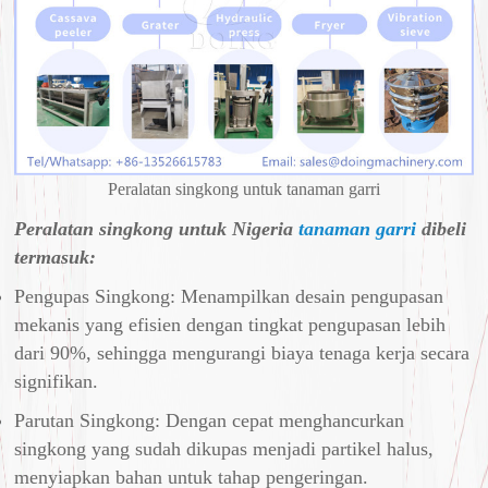
Peralatan singkong untuk tanaman garri
Peralatan singkong untuk Nigeria
tanaman garri
dibeli
termasuk:
Pengupas Singkong: Menampilkan desain pengupasan
mekanis yang efisien dengan tingkat pengupasan lebih
dari 90%, sehingga mengurangi biaya tenaga kerja secara
signifikan.
Parutan Singkong: Dengan cepat menghancurkan
singkong yang sudah dikupas menjadi partikel halus,
menyiapkan bahan untuk tahap pengeringan.