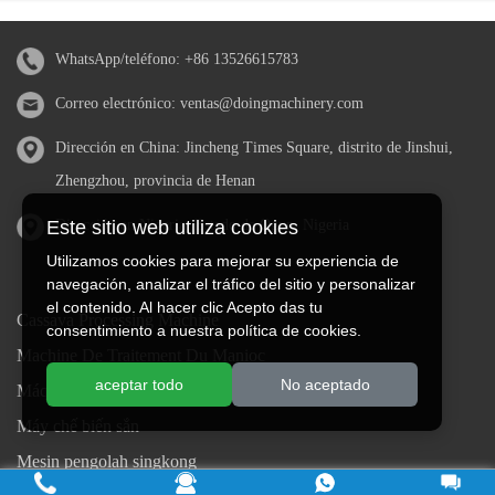
WhatsApp/teléfono:
+86 13526615783
Correo electrónico:
ventas@doingmachinery.com
Dirección en China: Jincheng Times Square, distrito de Jinshui,
Zhengzhou, provincia de Henan
Este sitio web utiliza cookies
Dirección en Nigeria: Estado de Ogun, Nigeria
Utilizamos cookies para mejorar su experiencia de
navegación, analizar el tráfico del sitio y personalizar
el contenido. Al hacer clic Acepto das tu
Cassava Processing Machine
consentimiento a nuestra política de cookies.
Machine De Traitement Du Manioc
aceptar todo
No aceptado
Máquina de procesamiento de yuca
Máy chế biến sắn
Mesin pengolah singkong